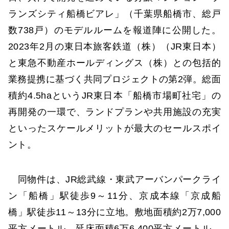
ランズシティ船橋ビアレ」（千葉県船橋市、総戸
数738戸）のモデルルームを報道陣に公開した。
2023年2月の東日本旅客鉄道（株）（JR東日本）
と東急不動産ホールディングス（株）との包括的
業務提携に基づく共同プロジェクトの第2弾。総面
積約4.5haというJR東日本「船橋市場町社宅」の
再開発の一環で、ランドプランや共用施設の充実
といったスケールメリットが最大のセールスポイ
ント。
同物件は、JR総武線・東武アーバンパークライ
ン「船橋」駅徒歩9～11分、京成本線「京成船
橋」駅徒歩11～13分に立地。敷地面積約2万7,000
平方メートル、延床面積6万6,400平方メートル。