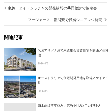
東急、タイ・シラチャの開発構想の共同検討で協定書
フージャース、新浦安で低層シニアレジ発売
関連記事
米国アリゾナ州で木造集合賃貸住宅を開発／住林
他
2026/8/6
オーストラリアで住宅開発用地を取得／ケイアイ
S
2026/8/6
売上高は前年並み／東急不HD27年3月期1Q