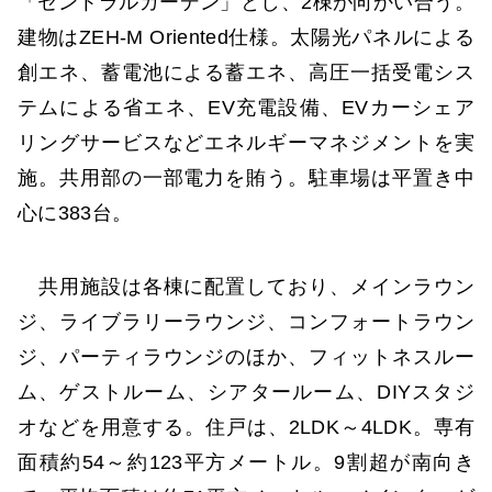
「セントラルガーデン」とし、2棟が向かい合う。
建物はZEH-M Oriented仕様。太陽光パネルによる
創エネ、蓄電池による蓄エネ、高圧一括受電シス
テムによる省エネ、EV充電設備、EVカーシェア
リングサービスなどエネルギーマネジメントを実
施。共用部の一部電力を賄う。駐車場は平置き中
心に383台。
共用施設は各棟に配置しており、メインラウン
ジ、ライブラリーラウンジ、コンフォートラウン
ジ、パーティラウンジのほか、フィットネスルー
ム、ゲストルーム、シアタールーム、DIYスタジ
オなどを用意する。住戸は、2LDK～4LDK。専有
面積約54～約123平方メートル。9割超が南向き