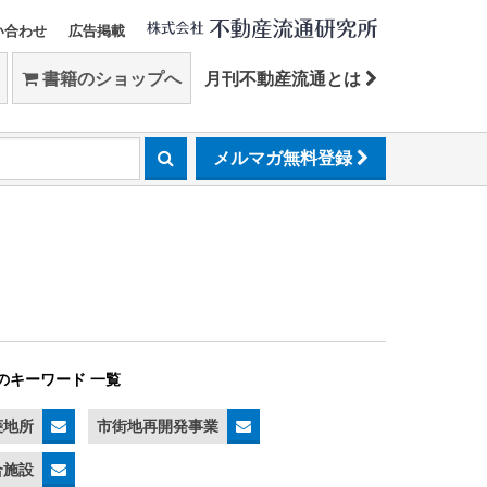
い合わせ
広告掲載
書籍のショップへ
月刊不動産流通とは
メルマガ無料登録
のキーワード 一覧
菱地所
市街地再開発事業
合施設