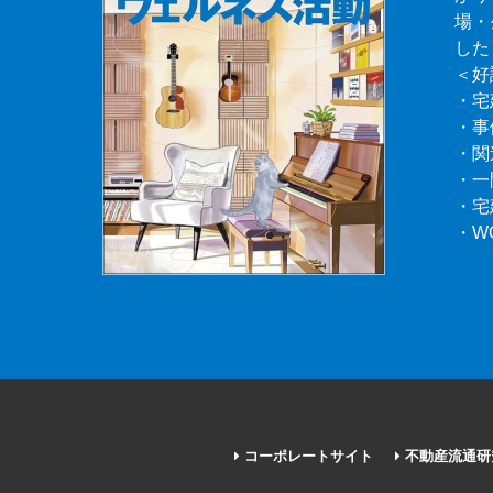
場・
した
＜好
・宅
・事
・関
・一
・宅
・W
コーポレートサイト
不動産流通研