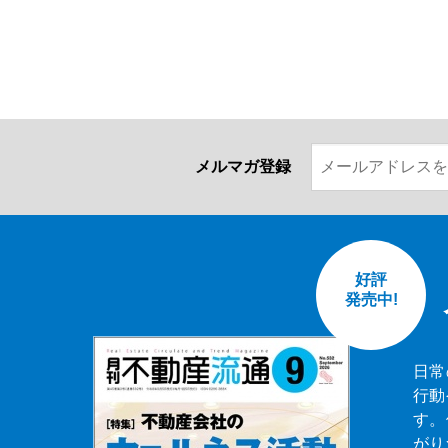
メルマガ登録
好評
発売中!
日常
行動
す。
がり