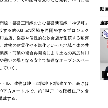
動
座
門線・都営三田線および都営新宿線「神保町」
接する約0.6haの区域を再開発するプロジェク
用品店、楽器や個性的な飲食店が集積する駿河
、建物の耐震化や不燃化といった地域全体の共
業務・商業の複合再開発により土地の高度利用
や憩いの場となる安全で快適なオープンスペー
していく。
ートル。建物は地上22階地下2階建てで、高さは
120平方メートルで、約104戸（地権者住戸を含
構成する。