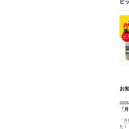
ピ
お
2026
「月
「
月
た！