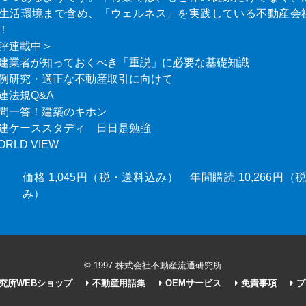
生活環境まで含め、「ウェルネス」を実践している不動産会
！
評連載中＞
建業者が知っておくべき「重説」に必要な基礎知識
例研究・適正な不動産取引に向けて
連法規Q&A
問一答！建築のキホン
建ケーススタディ 日日是勉強
ORLD VIEW
価格 1,045円（税・送料込み） 年間購読 10,266円
み）
© 1997 株式会社不動産流通研究所
究所WEBショップ
不動産用語集
OEMサービス
免責事項
プ