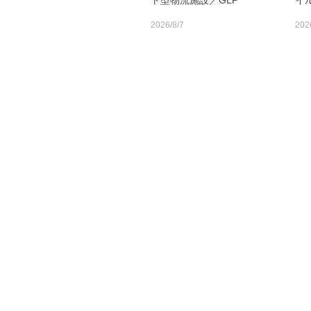
ト型物流施設／GLP
イ
2026/8/7
202