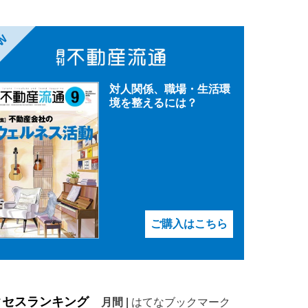
EW
対人関係、職場・生活環
境を整えるには？
ご購入はこちら
クセスランキング
月間
|
はてなブックマーク