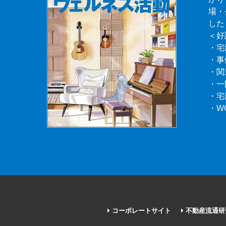
場・
した
＜好
・宅
・事
・関
・一
・宅
・W
コーポレートサイト
不動産流通研