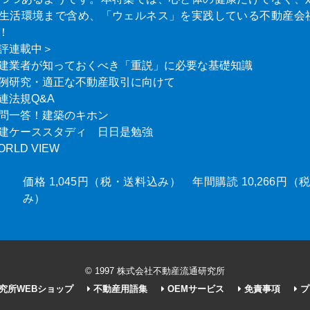
生活環境まで含め、「ウェルネス」を実践している不動産会
！
評連載中＞
建業者が知っておくべき「重説」に必要な基礎知識
例研究・適正な不動産取引に向けて
連法規Q&A
問一答！建築のキホン
建ケーススタディ 日日是勉強
ORLD VIEW
価格 1,045円（税・送料込み） 年間購読 10,266円
み）
© 1997 株式会社不動産流通研究所
究所WEBショップ
不動産用語集
OEMサービス
免責事項
プ