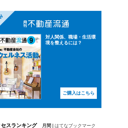
EW
対人関係、職場・生活環
境を整えるには？
ご購入はこちら
クセスランキング
月間
|
はてなブックマーク