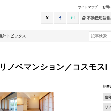
サイトマップ
お問
不動産用語集
海外トピックス
リノベマンション／コスモスI
記事
住
リ