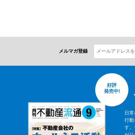
メルマガ登録
好評
発売中!
日常
行動
す。
がり