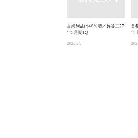
営業利益は46％増／長谷工27
首
年3月期1Q
年
2026/8/6
202