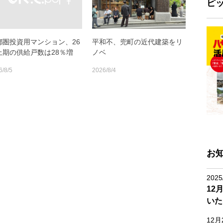
ピ
都圏投資用マンション、26
平和不、兜町の近代建築をリ
上期の供給戸数は28％増
ノベ
6/8/5
2026/8/4
お
2025
12
いた
12