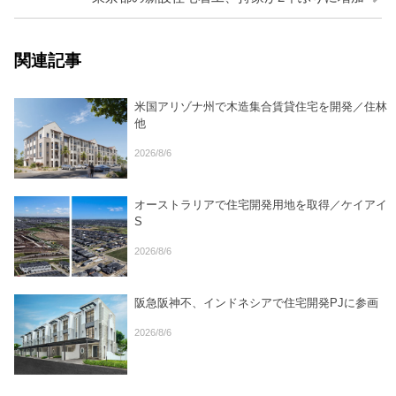
関連記事
米国アリゾナ州で木造集合賃貸住宅を開発／住林
他
2026/8/6
オーストラリアで住宅開発用地を取得／ケイアイ
S
2026/8/6
阪急阪神不、インドネシアで住宅開発PJに参画
2026/8/6