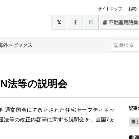
サイトマップ
お問
不動産用語集
海外トピックス
SN法等の説明会
記事
年 通常国会にて改正された住宅セーフティネッ
援法等の改正内容等に関する説明会を、全国7ヵ
国
動