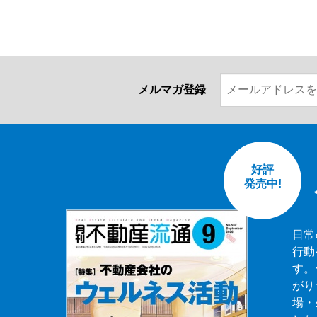
メルマガ登録
好評
発売中!
日常
行動
す。
がり
場・