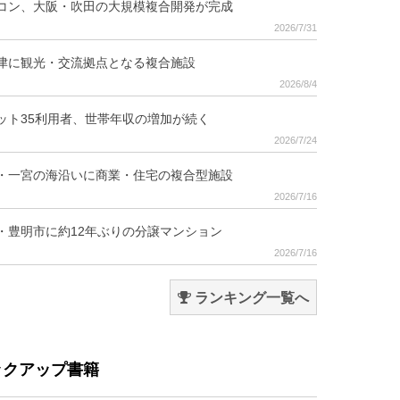
コン、大阪・吹田の大規模複合開発が完成
2026/7/31
津に観光・交流拠点となる複合施設
2026/8/4
ット35利用者、世帯年収の増加が続く
2026/7/24
・一宮の海沿いに商業・住宅の複合型施設
2026/7/16
・豊明市に約12年ぶりの分譲マンション
2026/7/16
ランキング一覧へ
ックアップ書籍