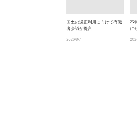
国土の適正利用に向けて有識
不
者会議が提言
に
2026/8/7
202