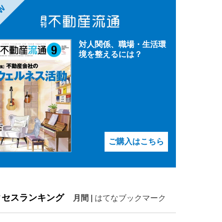
EW
対人関係、職場・生活環
境を整えるには？
ご購入はこちら
クセスランキング
月間
|
はてなブックマーク