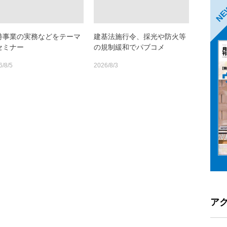
N
特事業の実務などをテーマ
建基法施行令、採光や防火等
セミナー
の規制緩和でパブコメ
6/8/5
2026/8/3
ア