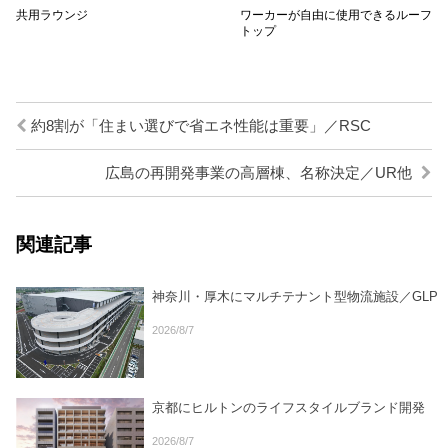
共用ラウンジ
ワーカーが自由に使用できるルーフ
トップ
約8割が「住まい選びで省エネ性能は重要」／RSC
広島の再開発事業の高層棟、名称決定／UR他
関連記事
神奈川・厚木にマルチテナント型物流施設／GLP
2026/8/7
京都にヒルトンのライフスタイルブランド開発
2026/8/7