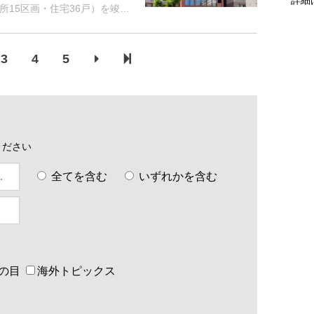
15区画・住宅36戸）を竣工
歩7分、横浜市営地下鉄ブルー
.
3
4
5
ください
全てを含む
いずれかを含む
の目
海外トピックス