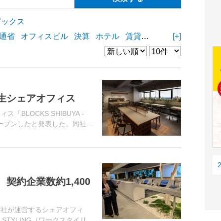
ピックス
通省
オフィスビル
決算
ホテル
賃貸住宅
物流施設
[+]
商業
生シェアオフィス
BLOCKS SHIBUYA -
にオープンしたと発表した。同社が
、4月に取得したオフィスビルを
契約企業数約1,400
同社が運営するシェアオフィ
STYLING（ワークスタイリン