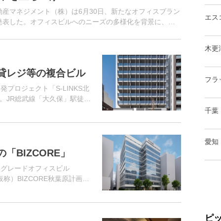
動産マネジメント（株）は6月30日、新たなオフィスブラン
エス
ると発表した。オフィスビルへのニーズの多様化を背景に、す
」に加え、...
木更
貸レジ等の複合ビル
フラ
プロジェクト「S-LINKS北
。JR総武線「大久保」駅徒歩
位置。
千葉
愛知
BIZCORE」
イグレードオフィスビル
仮称）BIZCORE秋葉原計画」
。都営新宿線「岩本町」駅徒
5...
ピ