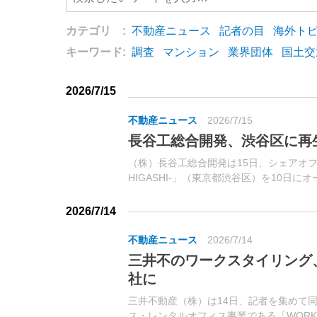
カテゴリ :
不動産ニュース
記者の目
海外ト
キーワード:
調査
マンション
業界団体
国土交
2026/7/15
不動産ニュース
2026/7/15
長谷工総合開発、渋谷区に再
（株）長谷工総合開発は15日、シェアオフィス「
HIGASHI-」（東京都渋谷区）を10日
出資する特別目的会社（SPC）を通じて
改修し、3フロアをシェア...
2026/7/14
不動産ニュース
2026/7/14
三井不のワークスタイリング、
社に
三井不動産（株）は14日、記者を集めて
ス・レンタルオフィス事業である「WORK 