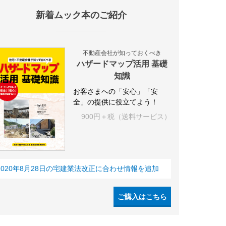
新着ムック本のご紹介
施設
海外
オフィス
三井不動産
三菱地所
東急不動産
賃料
不動産会社が知っておくべき
ハザードマップ活用 基礎
知識
お客さまへの「安心」「安
全」の提供に役立てよう！
900円＋税（送料サービス）
2020年8月28日の宅建業法改正に合わせ情報を追加
ご購入はこちら