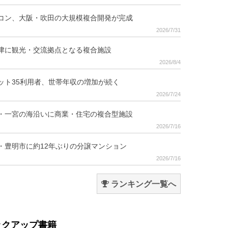
コン、大阪・吹田の大規模複合開発が完成
2026/7/31
津に観光・交流拠点となる複合施設
2026/8/4
ット35利用者、世帯年収の増加が続く
2026/7/24
・一宮の海沿いに商業・住宅の複合型施設
2026/7/16
・豊明市に約12年ぶりの分譲マンション
2026/7/16
ランキング一覧へ
ックアップ書籍