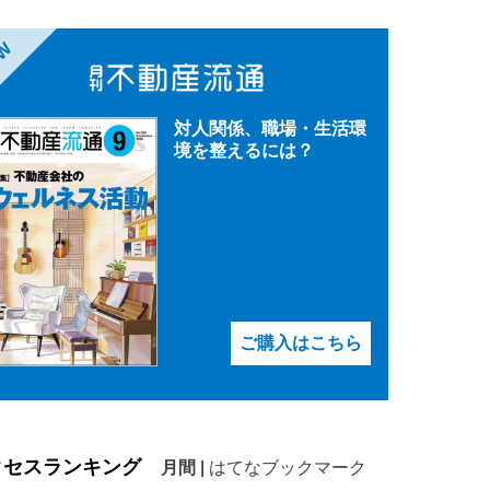
EW
対人関係、職場・生活環
境を整えるには？
ご購入はこちら
クセスランキング
月間
|
はてなブックマーク