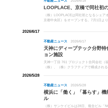
不動産ニュース
2026/6/18
LOOPLACE、京橋で同社
（株）LOOPLACEは同社初となるシェア
京都中央区）をオープンする。7月1日よ
2026/6/17
不動産ニュース
2026/6/17
天神にディープテック分野特
ョン施設
天神一丁目 761 プロジェクト合同会社
（株）、（株）クラフティアで構成される
16日、インキュベーション施設「Fukuoka Inno
2026/5/28
オカ・イノベーショ...
不動産ニュース
2026/5/28
横浜に「働く」「暮らす」機
ル
（株）サンケイビルは28日、複合ビル「NO