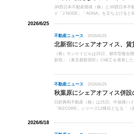
JR西日本不動産開発（株）とJR西日本不
ド「J.NODE」「AONA」を立ち上げ
でに展開済みのシェアオフィス「COCOLO
2026/6/25
不動産ニュース
2026/6/25
北新宿にシェアオフィス、賃
（株）サンケイビルは25日、都市型複合開発
新宿」（東京都新宿区）の竣工を発表した
3分、JR山手線「新大久保」駅徒歩7分に
不動産ニュース
2026/6/25
秋葉原にシェアオフィス併設の「
日鉄興和不動産（株）は25日、中規模ハ
「BIZCORE」シリーズ12棟目となる「（
（東京都千代田区）を着工したと発表した
歩3分、東京メトロ日比谷線「秋葉原」駅徒歩
2026/6/18