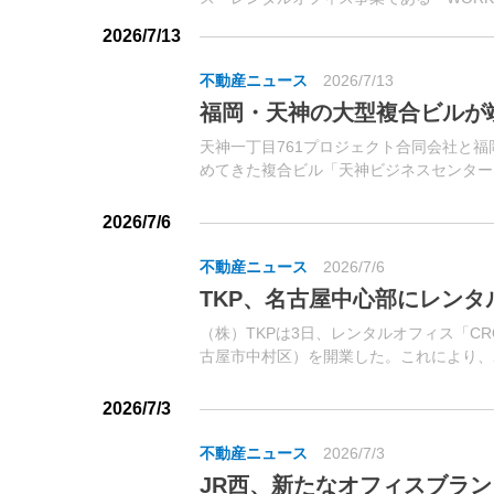
グ）」について記者を集めて説明。併せて
2026/7/13
京都中央区）内の拠点「ワークスタイリング 
不動産ニュース
2026/7/13
福岡・天神の大型複合ビルが
天神一丁目761プロジェクト合同会社と福
めてきた複合ビル「天神ビジネスセンターI
日に竣工したと発表した。福岡市が推進す
雇用を創出するプロジェクト「天神ビッグバ
2026/7/6
不動産ニュース
2026/7/6
TKP、名古屋中心部にレン
（株）TKPは3日、レンタルオフィス「CR
古屋市中村区）を開業した。これにより、2
フィスバンケット「TKPガーデンシティPR
て、貸会議室・レンタルオフィスを...
2026/7/3
不動産ニュース
2026/7/3
JR西、新たなオフィスブラ