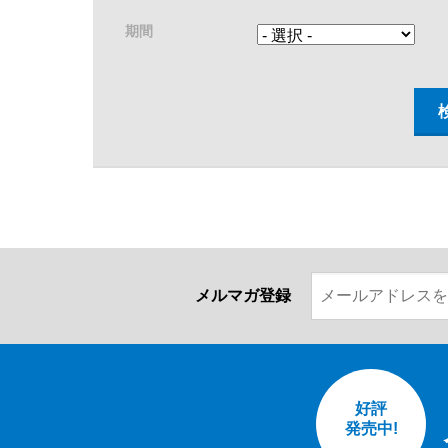
期間
メルマガ登録
好評
発売中!