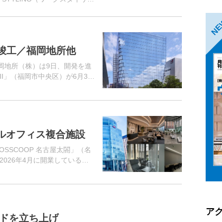
東京ミッドタウン八重洲（東
...
N
竣工／福岡地所他
岡地所（株）は9日、開発を進
I」（福岡市中央区）が6月30
る、天神地区に新たな空間と
ン...
タルオフィス複合施設
OSSCOOP 名古屋太閤」（名
026年4月に開業しているオ
EMIUM名古屋太閤」と併せ
ア
ンドを立ち上げ