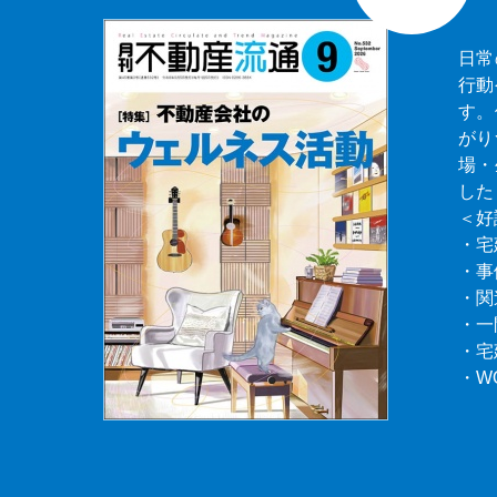
日常
行動
す。
がり
場・
した
＜好
・宅
・事
・関
・一
・宅
・W