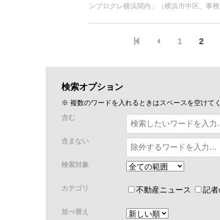
ンプログレ横浜関内」（横浜市中区、事務所
したと発表した。JR根岸線「関内」駅徒
ライン「関内」駅徒歩6分、みなとみらい..
1
2
検索オプション
※ 複数のワードを入れるときはスペースを空けて
含む
含まない
検索対象
カテゴリ
不動産ニュース
記者
並べ替え