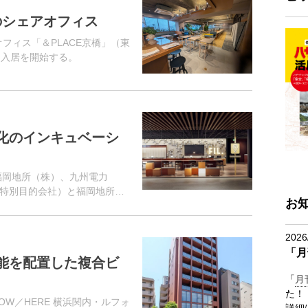
初のシェアオフィス
オフィス「＆PLACE京橋」（東
り入居を開始する。
化のインキュベーシ
（福岡地所（株）、九州電力
特別目的会社）と福岡地所は
お
vation Lab.Tenjin（フク
2026
「月
能を配置した複合ビ
「
月
た！
W／HERE 横浜関内・ルフォ
詳細