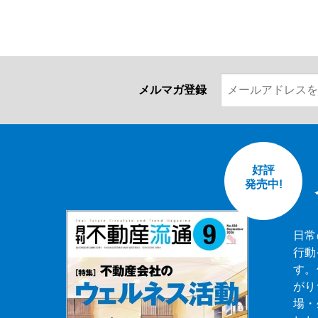
メルマガ登録
好評
発売中!
日常
行動
す。
がり
場・