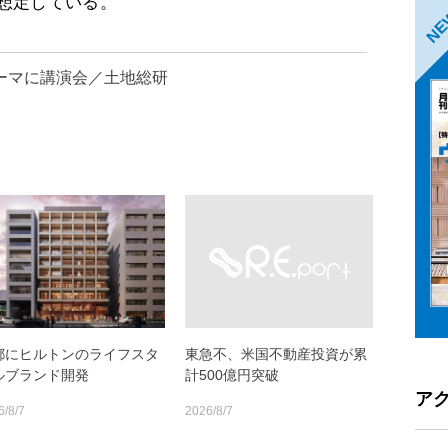
想定している。
N
ーマに講演会／土地総研
都にヒルトンのライフスタ
東急不、米国不動産投資が累
ルブランド開発
計500億円突破
ア
6/8/7
2026/8/7