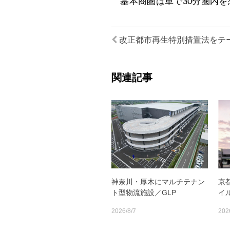
基本商圏は車で30分圏内を
改正都市再生特別措置法をテ
関連記事
神奈川・厚木にマルチテナン
京
ト型物流施設／GLP
イ
2026/8/7
202