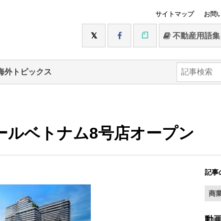
サイトマップ
お問
不動産用語集
海外トピックス
ールベトナム8号店オープン
記事
商
動