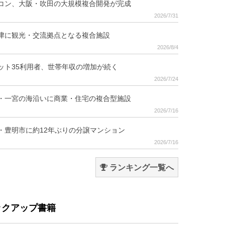
コン、大阪・吹田の大規模複合開発が完成
2026/7/31
津に観光・交流拠点となる複合施設
2026/8/4
ット35利用者、世帯年収の増加が続く
2026/7/24
・一宮の海沿いに商業・住宅の複合型施設
2026/7/16
・豊明市に約12年ぶりの分譲マンション
2026/7/16
ランキング一覧へ
ックアップ書籍