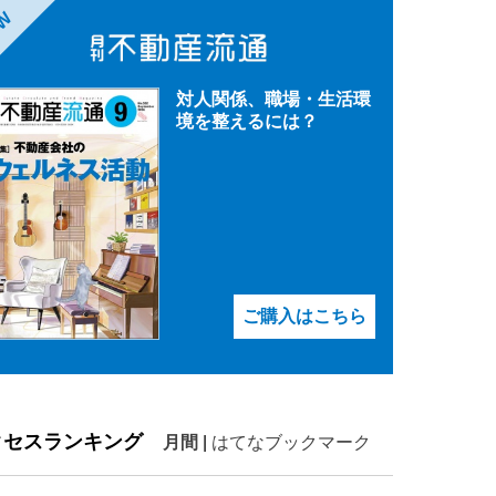
EW
対人関係、職場・生活環
境を整えるには？
ご購入はこちら
クセスランキング
月間
|
はてなブックマーク