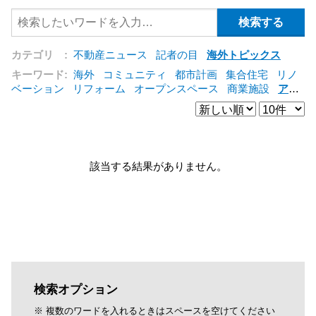
カテゴリ :
不動産ニュース
記者の目
海外トピックス
キーワード:
海外
コミュニティ
都市計画
集合住宅
リノ
ベーション
リフォーム
オープンスペース
商業施設
アパ
ート
建築
マンション
インテリア
エネルギー
新型コロ
ナ対応
エクステリア
区分建物
コンバージョン
都市再生
公営住宅
IT
[+]
該当する結果がありません。
検索オプション
※ 複数のワードを入れるときはスペースを空けてください