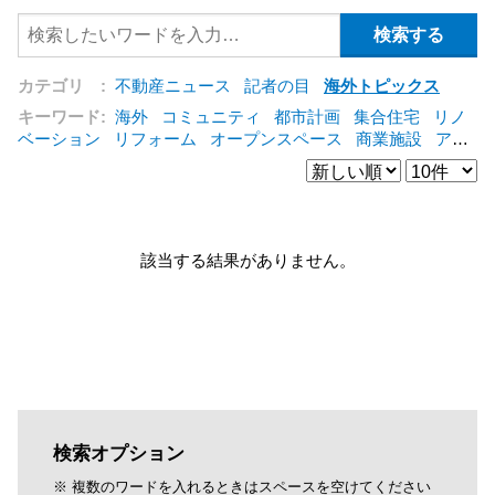
カテゴリ :
不動産ニュース
記者の目
海外トピックス
キーワード:
海外
コミュニティ
都市計画
集合住宅
リノ
ベーション
リフォーム
オープンスペース
商業施設
アパ
ート
建築
マンション
インテリア
エネルギー
新型コロ
ナ対応
エクステリア
区分建物
コンバージョン
都市再生
公営住宅
IT
[+]
該当する結果がありません。
検索オプション
※ 複数のワードを入れるときはスペースを空けてください