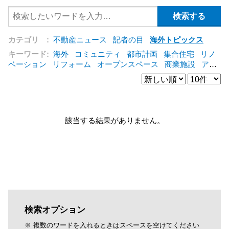
カテゴリ :
不動産ニュース
記者の目
海外トピックス
キーワード:
海外
コミュニティ
都市計画
集合住宅
リノ
ベーション
リフォーム
オープンスペース
商業施設
アパ
ート
建築
マンション
インテリア
エネルギー
新型コロ
ナ対応
エクステリア
区分建物
コンバージョン
都市再生
公営住宅
IT
[+]
該当する結果がありません。
検索オプション
※ 複数のワードを入れるときはスペースを空けてください