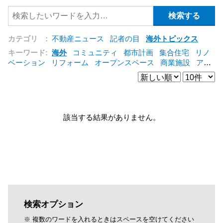
カテゴリ :
不動産ニュース
記者の目
海外トピックス
キーワード:
海外
コミュニティ
都市計画
集合住宅
リノ
ベーション
リフォーム
オープンスペース
商業施設
アパ
ート
建築
マンション
インテリア
エネルギー
新型コロ
ナ対応
エクステリア
区分建物
コンバージョン
都市再生
公営住宅
IT
[+]
該当する結果がありません。
検索オプション
※ 複数のワードを入れるときはスペースを空けてください