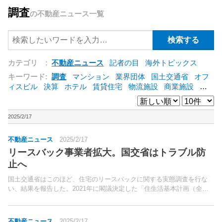
調査
の不動産ニュース一覧
カテゴリ :
不動産ニュース
記者の目
海外トピックス
キーワード:
調査
マンション
業界団体
国土交通省
オフ
ィスビル
決算
ホテル
賃貸住宅
物流施設
商業施設
海
外
オフィス
三井不動産
三菱地所
東急不動産
賃料
ア
ットホーム
既存マンション
野村不動産
ZEH
[+]
2025/2/17
不動産ニュース
2025/2/17
リースバック事業者拡大。国交省はトラブル防
止へ
国土交通省はこのほど、住宅のリースバックに関する実態調査を行な
い、結果を報告した。2021年に閣議決定した「住生活基本計画（全国
計画）」の中でも既存住宅流通活性化に関する施策として、「健全なリ
ースバックの普及」が位置付けられているほか、22年6...
不動産ニュース
2025/2/17