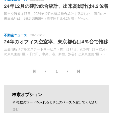
24年12月の建設総合統計、出来高総計は4.2％増
国土交通省は17日、2024年12月の建設総合統計を発表した。同月の出
来高総計は、5兆3,989億円（前年同月比4.2％増）だった。
不動産ニュース
2025/2/17
24年のオフィス空室率、東京都心は4％台で推移
三菱地所リアルエステートサービス（株）は17日、2024年（1～12月）
の東京主要5区（千代田、中央、港、新宿、渋谷）と東京主要7区（5区
と品川、江東）の大規模オフィスビルの空室率・平均募集賃料調査の結
果を公表した。集計対象は、延床面積3,00...
1
検索オプション
※ 複数のワードを入れるときはスペースを空けてください
含む