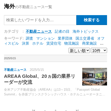
海外
の不動産ニュース一覧
カテゴリ :
不動産ニュース
記者の目
海外トピックス
キーワード:
調査
マンション
業界団体
国土交通省
オフ
ィスビル
決算
ホテル
賃貸住宅
物流施設
商業施設
海
外
オフィス
三井不動産
三菱地所
東急不動産
賃料
ア
ットホーム
既存マンション
野村不動産
ZEH
[+]
2025/5/15
不動産ニュース
2025/5/15
AREAA Global、20ヵ国の業界リ
ーダーが交流
全米アジア不動産協会（AREAA）は13～15日、「Passport Global
Summit」を赤坂プリンスクラシックハウス・ホテルニューオータニ
（東京都千代田区）で開催。世界20ヵ国超の業界リーダーや専門家が
集まり、150名超（6割以上が...