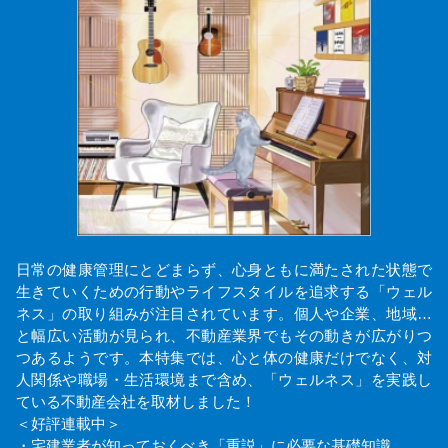
日常の健康管理にとどまらず、心身ともに満たされた状態で
生きていくための行動やライフスタイルを追求する「ウェル
ネス」の取り組みが注目されています。個人や企業、地域…
と幅広い活動が見られ、不動産業界でもその動きが広がりつ
つあるようです。本特集では、心と体の健康だけでなく、対
人関係や職場・生活環境まで含め、「ウェルネス」を実践し
ている不動産会社を取材しました！
＜好評連載中＞
・宅建業者が知っておくべき「重説」に必要な基礎知識