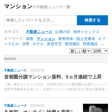
マンション
の不動産ニュース一覧
カテゴリ :
不動産ニュース
記者の目
海外トピックス
キーワード:
調査
マンション
業界団体
国土交通省
オフ
ィスビル
決算
ホテル
賃貸住宅
物流施設
商業施設
海
外
オフィス
三井不動産
三菱地所
東急不動産
賃料
ア
ットホーム
既存マンション
野村不動産
ZEH
[+]
2025/5/15
不動産ニュース
2025/5/15
首都圏分譲マンション賃料、5ヵ月連続で上昇
（株）東京カンテイは15日、2025年4月の三大都市圏の分譲マンション
賃料月別推移を公表した。分譲マンションが賃貸された場合の募集賃料
を1平方メートル当たりに換算して算出したもの。
不動産ニュース
2025/5/15