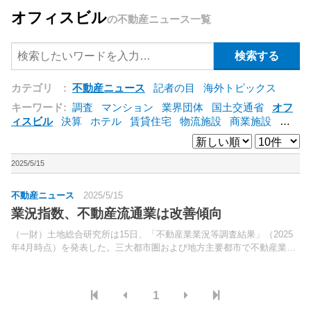
オフィスビル
の不動産ニュース一覧
カテゴリ :
不動産ニュース
記者の目
海外トピックス
キーワード:
調査
マンション
業界団体
国土交通省
オフ
ィスビル
決算
ホテル
賃貸住宅
物流施設
商業施設
海
外
オフィス
三井不動産
三菱地所
東急不動産
賃料
ア
ットホーム
既存マンション
野村不動産
ZEH
[+]
2025/5/15
不動産ニュース
2025/5/15
業況指数、不動産流通業は改善傾向
（一財）土地総合研究所は15日、「不動産業業況等調査結果」（2025
年4月時点）を発表した。三大都市圏および地方主要都市で不動産業を
営む企業に四半期ごとにアンケート調査を実施し、経営状況および3ヵ
月後の経営見通しを指数化している。
1