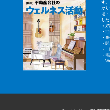
す。
がり
場・
した
＜好
・宅
・事
・関
・一
・宅
・W