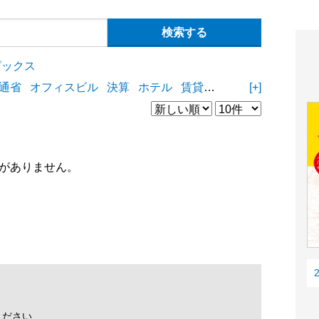
ピックス
通省
オフィスビル
決算
ホテル
賃貸住宅
物流施設
[+]
商業
がありません。
ください