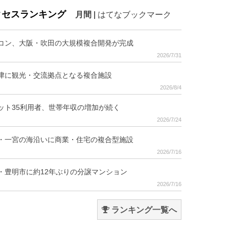
クセスランキング
月間
|
はてなブックマーク
コン、大阪・吹田の大規模複合開発が完成
2026/7/31
津に観光・交流拠点となる複合施設
2026/8/4
ット35利用者、世帯年収の増加が続く
2026/7/24
・一宮の海沿いに商業・住宅の複合型施設
2026/7/16
・豊明市に約12年ぶりの分譲マンション
2026/7/16
ランキング一覧へ