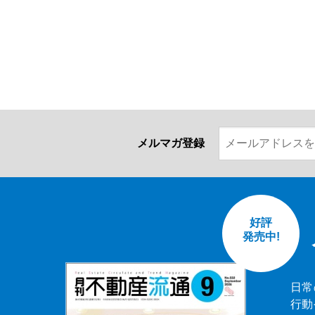
メルマガ登録
好評
発売中!
日常
行動