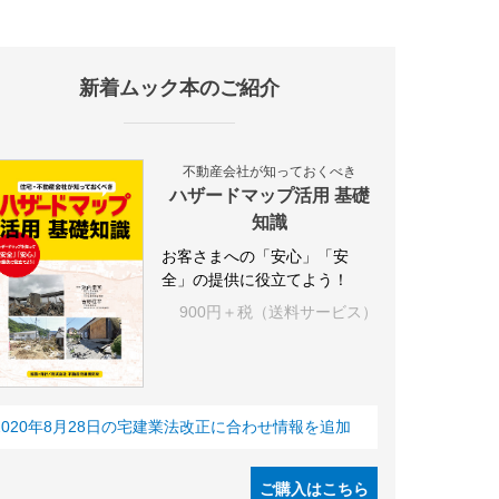
新着ムック本のご紹介
施設
海外
オフィス
三井不動産
三菱地所
東急不動産
賃料
不動産会社が知っておくべき
ハザードマップ活用 基礎
知識
お客さまへの「安心」「安
全」の提供に役立てよう！
900円＋税（送料サービス）
2020年8月28日の宅建業法改正に合わせ情報を追加
ご購入はこちら