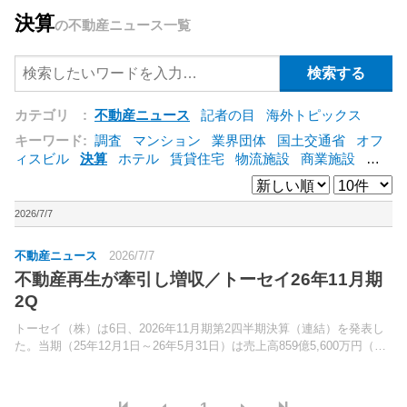
決算
の不動産ニュース一覧
カテゴリ :
不動産ニュース
記者の目
海外トピックス
キーワード:
調査
マンション
業界団体
国土交通省
オフ
ィスビル
決算
ホテル
賃貸住宅
物流施設
商業施設
海
外
オフィス
三井不動産
三菱地所
東急不動産
賃料
ア
ットホーム
既存マンション
野村不動産
ZEH
[+]
2026/7/7
不動産ニュース
2026/7/7
不動産再生が牽引し増収／トーセイ26年11月期
2Q
トーセイ（株）は6日、2026年11月期第2四半期決算（連結）を発表し
た。当期（25年12月1日～26年5月31日）は売上高859億5,600万円（前
年同期比30.1％増）、営業利益212億1,400万円（同20.5％増）、税引前
利益は201億...