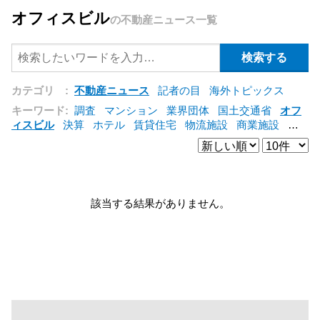
オフィスビル
の不動産ニュース一覧
カテゴリ :
不動産ニュース
記者の目
海外トピックス
キーワード:
調査
マンション
業界団体
国土交通省
オフ
ィスビル
決算
ホテル
賃貸住宅
物流施設
商業施設
海
外
オフィス
三井不動産
三菱地所
東急不動産
賃料
ア
ットホーム
既存マンション
野村不動産
ZEH
[+]
該当する結果がありません。