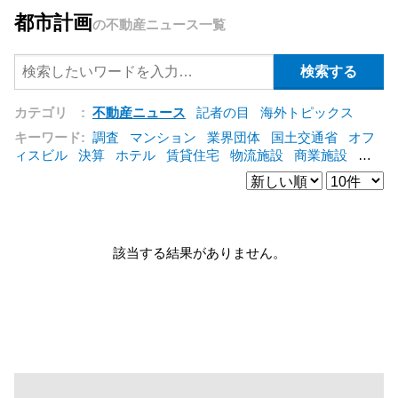
都市計画
の不動産ニュース一覧
カテゴリ :
不動産ニュース
記者の目
海外トピックス
キーワード:
調査
マンション
業界団体
国土交通省
オフ
ィスビル
決算
ホテル
賃貸住宅
物流施設
商業施設
海
外
オフィス
三井不動産
三菱地所
東急不動産
賃料
ア
ットホーム
既存マンション
野村不動産
ZEH
[+]
該当する結果がありません。