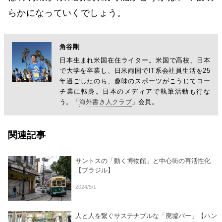
らかになっていくでしょう。
角谷剛
日本生まれ米国在住ライター。米国で高校、日本
で大学を卒業し、日米両国でIT系会社員生活を25
年過ごしたのち、趣味のスポーツがこうじてコー
チ業に転身。日本のメディアで執筆活動も行な
う。「
海外書き人クラブ
」会員。
関連記事
サントスの「動く博物館」と中心街の再活性化
【ブラジル】
2024/5/1
人と人を繋ぐサステナブルな「廃墟バー」【ハン