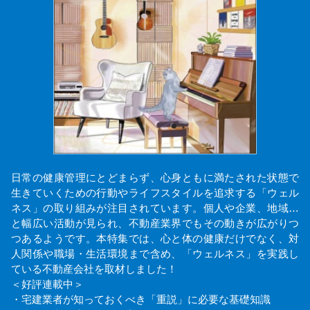
日常の健康管理にとどまらず、心身ともに満たされた状態で
生きていくための行動やライフスタイルを追求する「ウェル
ネス」の取り組みが注目されています。個人や企業、地域…
と幅広い活動が見られ、不動産業界でもその動きが広がりつ
つあるようです。本特集では、心と体の健康だけでなく、対
人関係や職場・生活環境まで含め、「ウェルネス」を実践し
ている不動産会社を取材しました！
＜好評連載中＞
・宅建業者が知っておくべき「重説」に必要な基礎知識