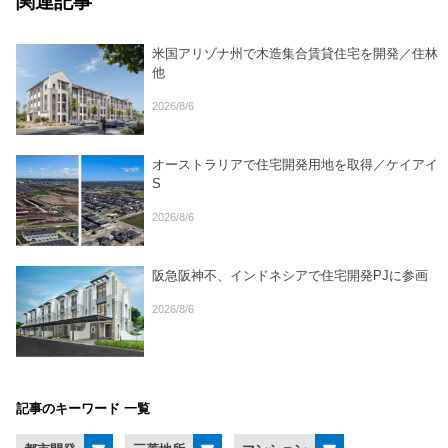
関連記事
米国アリゾナ州で木造集合賃貸住宅を開発／住林
他
2026/8/6
オーストラリアで住宅開発用地を取得／ケイアイ
S
2026/8/6
阪急阪神不、インドネシアで住宅開発PJに参画
2026/8/6
記事のキーワード 一覧