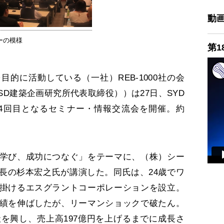
動
ーの模様
第1
的に活動している（一社）REB-1000社の会
D建築企画研究所代表取締役））は27日、SYD
4回目となるセミナー・情報交流会を開催。約
学び、成功につなぐ」をテーマに、（株）シー
長の杉本宏之氏が講演した。同氏は、24歳でワ
掛けるエスグラントコーポレーションを設立。
績を伸ばしたが、リーマンショックで破たん。
社を興し、売上高197億円を上げるまでに成長さ