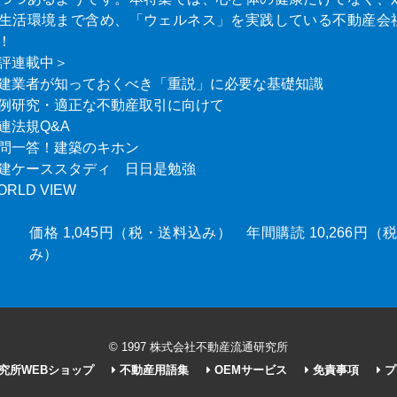
生活環境まで含め、「ウェルネス」を実践している不動産会
！
評連載中＞
建業者が知っておくべき「重説」に必要な基礎知識
例研究・適正な不動産取引に向けて
連法規Q&A
問一答！建築のキホン
建ケーススタディ 日日是勉強
ORLD VIEW
価格 1,045円（税・送料込み） 年間購読 10,266円
み）
© 1997 株式会社不動産流通研究所
究所WEBショップ
不動産用語集
OEMサービス
免責事項
プ