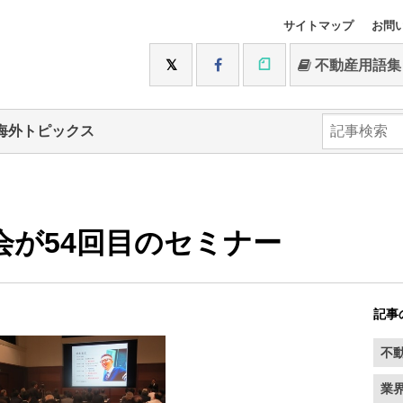
サイトマップ
お問
不動産用語集
海外トピックス
社の会が54回目のセミナー
記事
不
業