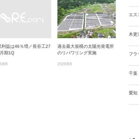
エス
木更
業利益は46％増／長谷工27
過去最大規模の太陽光発電所
月期1Q
のリパワリング実施
フラ
6/8/6
2026/8/5
千葉
愛知