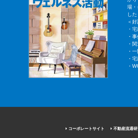
場・
した
＜好
・宅
・事
・関
・一
・宅
・W
コーポレートサイト
不動産流通研