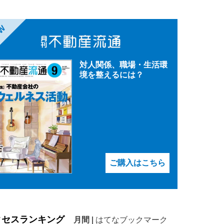
EW
対人関係、職場・生活環
境を整えるには？
ご購入はこちら
クセスランキング
月間
|
はてなブックマーク