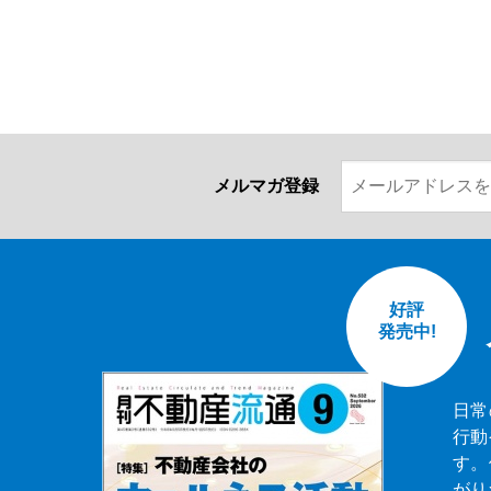
メルマガ登録
好評
発売中!
日常
行動
す。
がり