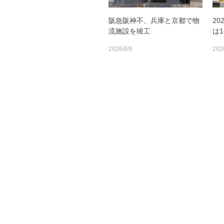
阪急阪神不、兵庫と京都で物
2
流施設を竣工
は
2026/8/5
202