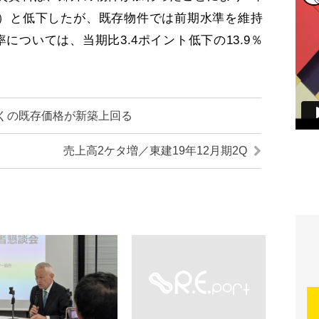
％低下）と低下したが、既存物件では前期水準を維持
については、当期比3.4ポイント低下の13.9％
くの既存価格が新築上回る
売上高2ケタ増／東建19年12月期2Q