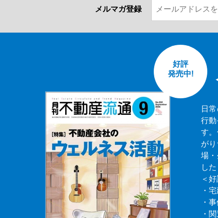
メルマガ登録
好評
発売中!
日常
行動
す。
がり
場・
した
＜好
・宅
・事
・関