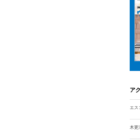
ア
エス
木更