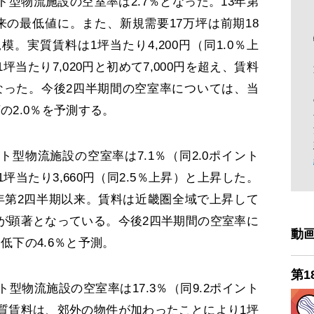
型物流施設の空室率は2.7％となった。13年第
来の最低値に。また、新規需要17万坪は前期18
規模。実質賃料は1坪当たり4,200円（同1.0％上
当たり7,020円と初めて7,000円を超え、賃料
となった。今後2四半期間の空室率については、当
の2.0％を予測する。
型物流施設の空室率は7.1％（同2.0ポイント
当たり3,660円（同2.5％上昇）と上昇した。
17年第2四半期以来。賃料は近畿圏全域で上昇して
が顕著となっている。今後2四半期間の空室率に
動
低下の4.6％と予測。
第1
物流施設の空室率は17.3％（同9.2ポイント
質賃料は、郊外の物件が加わったことにより1坪