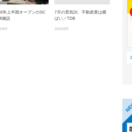
026年上半期オープンのSC
7月の景気DI、不動産業は横
18施設
ばい／TDB
6/8/5
2026/8/5
N