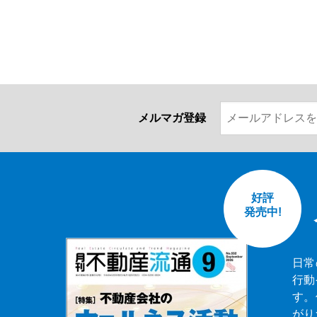
メルマガ登録
好評
発売中!
日常
行動
す。
がり