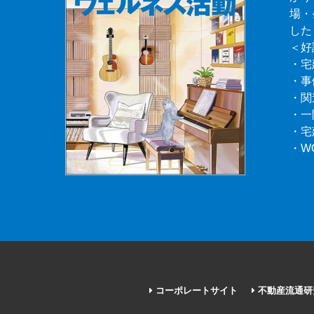
場・
した
＜好
・宅
・事
・関
・一
・宅
・W
コーポレートサイト
不動産流通研