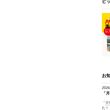
ピ
お
2026
「月
「
月
た！