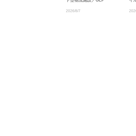
ト型物流施設／GLP
イ
2026/8/7
202