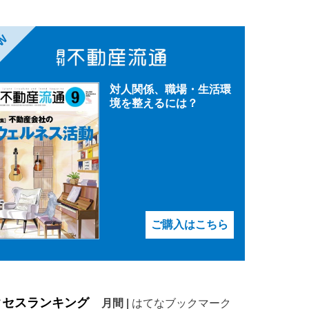
EW
対人関係、職場・生活環
境を整えるには？
ご購入はこちら
クセスランキング
月間
|
はてなブックマーク