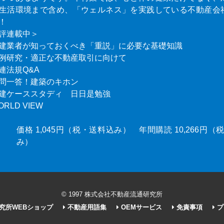
生活環境まで含め、「ウェルネス」を実践している不動産会
！
評連載中＞
建業者が知っておくべき「重説」に必要な基礎知識
例研究・適正な不動産取引に向けて
連法規Q&A
問一答！建築のキホン
建ケーススタディ 日日是勉強
ORLD VIEW
価格 1,045円（税・送料込み） 年間購読 10,266円
み）
© 1997 株式会社不動産流通研究所
究所WEBショップ
不動産用語集
OEMサービス
免責事項
プ