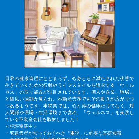
日常の健康管理にとどまらず、心身ともに満たされた状態で
生きていくための行動やライフスタイルを追求する「ウェル
ネス」の取り組みが注目されています。個人や企業、地域…
と幅広い活動が見られ、不動産業界でもその動きが広がりつ
つあるようです。本特集では、心と体の健康だけでなく、対
人関係や職場・生活環境まで含め、「ウェルネス」を実践し
ている不動産会社を取材しました！
＜好評連載中＞
・宅建業者が知っておくべき「重説」に必要な基礎知識