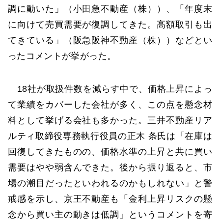
調に動いた」（小田急不動産（株））、「年度末
に向けて売買需要が復調してきた。高額取引も出
てきている」（阪急阪神不動産（株））などとい
ったコメントが挙がった。
18社が取扱件数を減らす中で、価格上昇によっ
て業績をカバーした会社が多く、この点を懸念材
料として挙げる会社も多かった。三井不動産リア
ルティ取締役専務執行役員の正木 条氏は「在庫は
回復してきたものの、価格水準の上昇と共に買い
需要はやや弱含んできた。後から振り返ると、市
場の潮目だったといわれるのかもしれない」と警
戒感を示し、京王不動産も「金利上昇リスクの懸
念から買い主の動きは低調」というコメントを寄