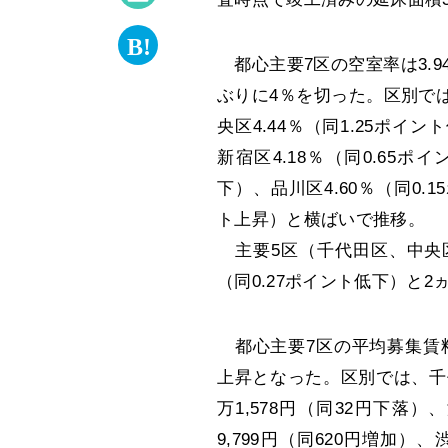
都心主要7区の空室率は3.94
ぶりに4％を切った。区別では、
央区4.44％（同1.25ポイン
新宿区4.18％（同0.65ポ
下）、品川区4.60％（同0.1
ト上昇）と横ばいで推移。
主要5区（千代田区、中央区
（同0.27ポイント低下）と
都心主要7区の平均募集賃料は
上昇となった。区別では、千代田
万1,578円（同32円下落）
9,799円（同620円増加）、