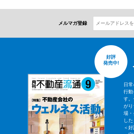
メルマガ登録
好評
発売中!
日常
行動
す。
がり
場・
した
＜好