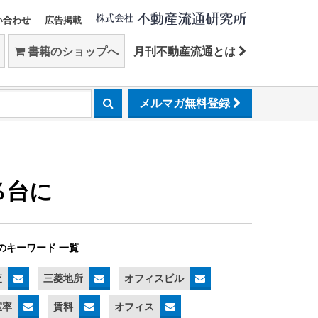
い合わせ
広告掲載
書籍のショップへ
月刊不動産流通とは
メルマガ無料登録
％台に
のキーワード 一覧
査
三菱地所
オフィスビル
室率
賃料
オフィス