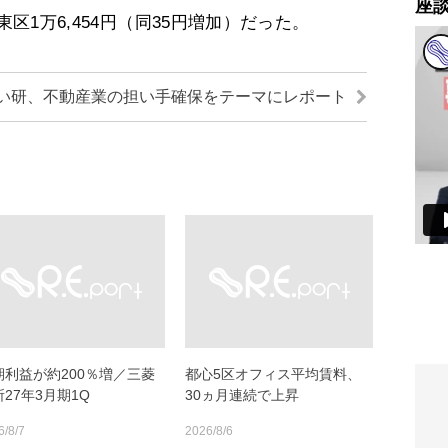
座
江東区1万6,454円（同35円増加）だった。
い研、不動産業の担い手確保をテーマにレポート
期利益が約200％増／三菱
都心5区オフィス平均賃料、
27年3月期1Q
30ヵ月連続で上昇
6/8/7
2026/8/6