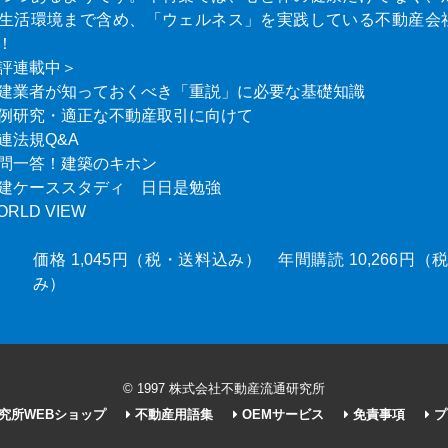
生活環境まで含め、「ウェルネス」を実践している不動産会
！
評連載中＞
建業者が知っておくべき「重説」に必要な基礎知識
例研究・適正な不動産取引に向けて
連法規Q&A
問一答！建築のキホン
建ケーススタディ 日日是勉強
ORLD VIEW
価格 1,045円（税・送料込み） 年間購読 10,266円
み）
© 1997 株式会社不動産流通研究所
究所WEBショップ
不動産用語集
OEMサービス
免責事項
プ