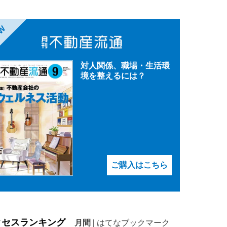
EW
対人関係、職場・生活環
境を整えるには？
ご購入はこちら
クセスランキング
月間
|
はてなブックマーク