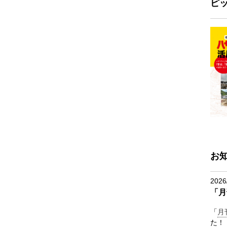
ピ
お
2026
「月
「
月
た！