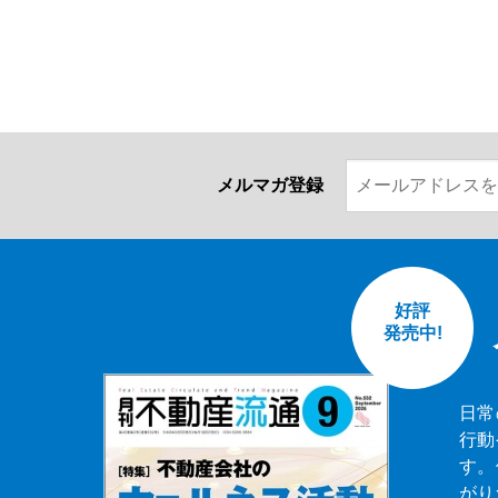
メルマガ登録
好評
発売中!
日常
行動
す。
がり