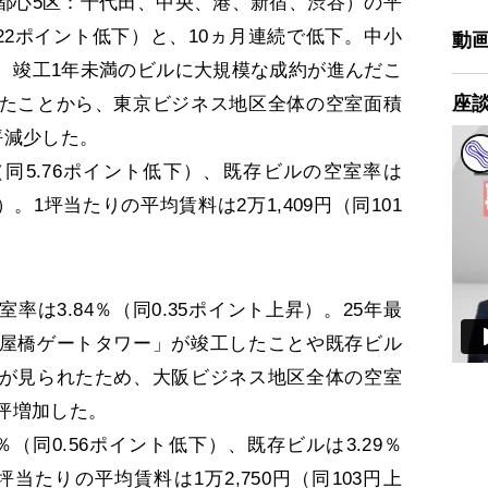
心5区：千代田、中央、港、新宿、渋谷）の平
.22ポイント低下）と、10ヵ月連続で低下。中小
動
、竣工1年未満のビルに大規模な成約が進んだこ
座
たことから、東京ビジネス地区全体の空室面積
0坪減少した。
（同5.76ポイント低下）、既存ビルの空室率は
下）。1坪当たりの平均賃料は2万1,409円（同101
。
は3.84％（同0.35ポイント上昇）。25年最
屋橋ゲートタワー」が竣工したことや既存ビル
が見られたため、大阪ビジネス地区全体の空室
0坪増加した。
（同0.56ポイント低下）、既存ビルは3.29％
坪当たりの平均賃料は1万2,750円（同103円上