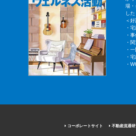
場・
した
＜好
・宅
・事
・関
・一
・宅
・W
コーポレートサイト
不動産流通研