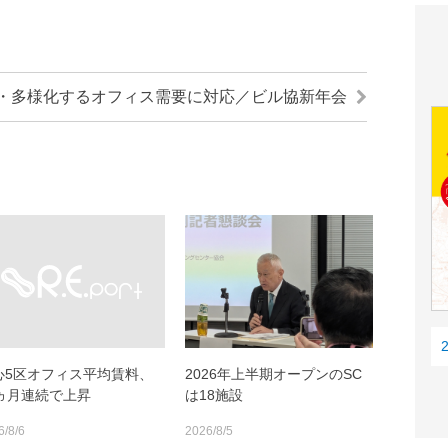
・多様化するオフィス需要に対応／ビル協新年会
心5区オフィス平均賃料、
2026年上半期オープンのSC
0ヵ月連続で上昇
は18施設
6/8/6
2026/8/5