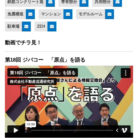
鉄筋コンクリート造
専有部分
共用部分
免震構造
マンション
モデルルーム
駐車場
ZEH
動画でチラ見！
第18回 ジバコー 「原点」を語る