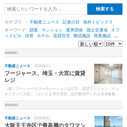
カテゴリ :
不動産ニュース
記者の目
海外トピックス
キーワード:
調査
マンション
業界団体
国土交通省
オフ
ィスビル
決算
ホテル
賃貸住宅
物流施設
商業施設
海
外
オフィス
三井不動産
三菱地所
東急不動産
賃料
ア
ットホーム
既存マンション
野村不動産
ZEH
[+]
2026/6/17
不動産ニュース
2026/6/17
フージャース、埼玉・大宮に賃貸
レジ
（株）フージャースコーポレーションは17日、賃貸マンション「デュ
オフラッツ大宮」（さいたま市大宮区、総戸数29戸）の入居者募集を
開始したと発表した。JR「大宮」駅徒歩10分に立地。
2026/6/12
不動産ニュース
2026/6/12
大阪天王寺区で最高層のタワマン