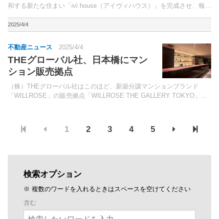
和する新たな住まい「ivi house（アイヴィハウス）」を完成させ、報道
陣に公開した。今後、モデルハウスとして関係者向けの内覧会を随時実
施。
2025/4/4
不動産ニュース
2025/4/4
THEグローバル社、日本橋にマン
ション販売拠点
（株）THEグローバル社はこのほど、新築分譲マンションブランド
「WILLROSE」の販売拠点「WILLROSE THE GALLERY TOKYO」
を、「日本橋プラザビル」（東京都中央区）の12階に開設した。グル
ープ会社の（株）グローバル住販が...
1
2
3
4
5
検索オプション
※ 複数のワードを入れるときはスペースを空けてください
含む