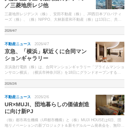
／三菱地所レジ他
三菱地所レジデンス（株）、安田不動産（株）、JR西日本プロパティ
ーズ（株）、（株）NIPPO、大林新星和不動産（株）は13日に、共同
で開発を進める分譲マンション「ザ・パークハウス 大阪上本町タワ
ー」（大阪市天王寺区、総戸数318戸）のモデルルー...
2026/4/7
不動産ニュース
2026/4/7
京急、「横浜」駅近くに合同マン
ションギャラリー
京浜急行電鉄（株）は、合同マンションギャラリー「プライムマンショ
ンサロン横浜」（横浜市神奈川区）を18日にグランドオープンする。
京急本線・JRなど「横浜」駅徒歩3分のオフィス・商業の複合施設「横
浜イーストスクエア」6階に開業。
2026/2/6
不動産ニュース
2026/2/6
UR×MUJI、団地暮らしの価値創造
に向け新PJ
（独）都市再生機構（UR都市機構）と（株）MUJI HOUSEは6日、団
地リノベーションの新プロジェクト＆新モデルルーム発表会を、無印良