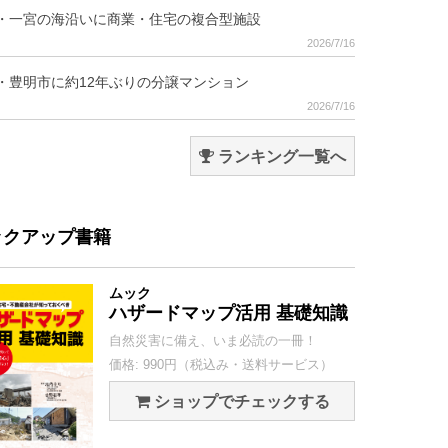
・一宮の海沿いに商業・住宅の複合型施設
2026/7/16
・豊明市に約12年ぶりの分譲マンション
2026/7/16
ランキング一覧へ
ックアップ書籍
ムック
ハザードマップ活用 基礎知識
自然災害に備え、いま必読の一冊！
価格: 990円（税込み・送料サービス）
ショップでチェックする