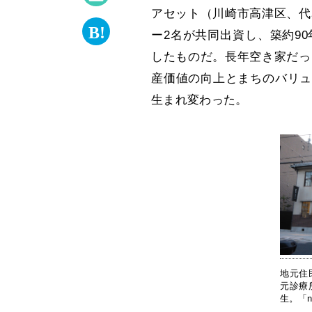
アセット（川崎市高津区、代
ー2名が共同出資し、築約9
したものだ。長年空き家だっ
産価値の向上とまちのバリュ
生まれ変わった。
地元住
元診療
生。「no