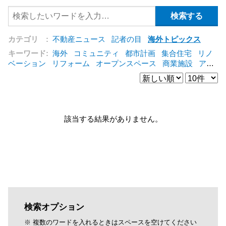
カテゴリ :
不動産ニュース
記者の目
海外トピックス
キーワード:
海外
コミュニティ
都市計画
集合住宅
リノ
ベーション
リフォーム
オープンスペース
商業施設
アパ
ート
建築
マンション
インテリア
エネルギー
新型コロ
ナ対応
エクステリア
区分建物
コンバージョン
都市再生
公営住宅
IT
[+]
該当する結果がありません。
検索オプション
※ 複数のワードを入れるときはスペースを空けてください