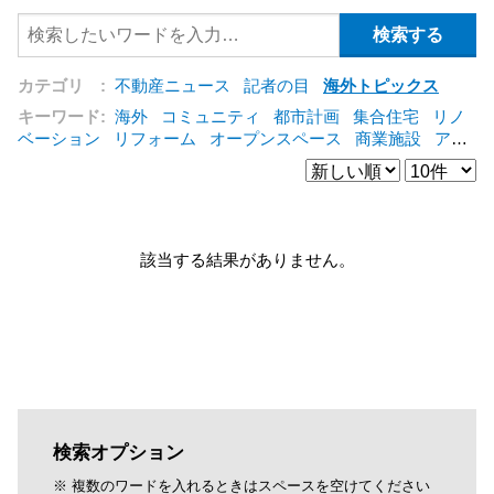
カテゴリ :
不動産ニュース
記者の目
海外トピックス
キーワード:
海外
コミュニティ
都市計画
集合住宅
リノ
ベーション
リフォーム
オープンスペース
商業施設
アパ
ート
建築
マンション
インテリア
エネルギー
新型コロ
ナ対応
エクステリア
区分建物
コンバージョン
都市再生
公営住宅
IT
[+]
該当する結果がありません。
検索オプション
※ 複数のワードを入れるときはスペースを空けてください