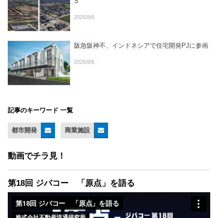
S
2026/8/6
阪急阪神不、インドネシアで住宅開発PJに参画
2026/8/6
記事のキーワード 一覧
都市開発
商業施設
動画でチラ見！
第18回 ジバコー 「原点」を語る