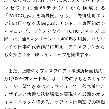
たくなるちょっとおしゃれな大人のたまり場”をコ
ンセプトに全68テナントから構成する
「PARCO_ya」を新展開。うち、上野御徒町エリ
ア初出店となる店舗は52テナント。台東区初のシ
ネマコンプレックスとなる「TOHOシネマズ 上
野」は、全8スクリーン・1,400席を用意。ハリウ
ッドや日本の代表作品に加え、アニメファンから
も支持される上映ラインナップを提供する。
また、上階のオフィスフロア（事務所床面積約1
万1,700平方メートル）は、上野のまちとスカイツ
リーが一望できるパノラマビューで、落ち着いた
デザインと快適な執務環境を実現する最新のオフ
ィススペックを備える。オフィスは満室での稼働