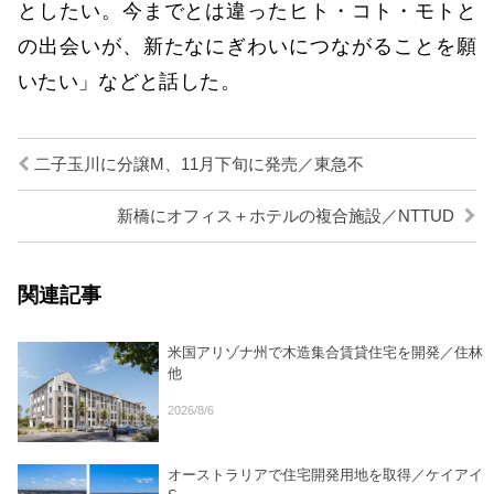
としたい。今までとは違ったヒト・コト・モトと
の出会いが、新たなにぎわいにつながることを願
いたい」などと話した。
二子玉川に分譲M、11月下旬に発売／東急不
新橋にオフィス＋ホテルの複合施設／NTTUD
関連記事
米国アリゾナ州で木造集合賃貸住宅を開発／住林
他
2026/8/6
オーストラリアで住宅開発用地を取得／ケイアイ