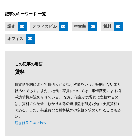
記事のキーワード 一覧
調査
オフィスビル
空室率
賃料
オフィス
この記事の用語
賃料
賃貸借契約によって賃借人が支払う対価をいう。特約がない限り
後払いである。また、地代・家賃については、事情変更による増
減請求権が認められている。 なお、借主が実質的に負担するの
は、賃料に保証金、預かり金等の運用益を加えた額（実質賃料）
である。また、共益費など賃料以外の負担を求められることも多
い。
続きはR.E.wordsへ