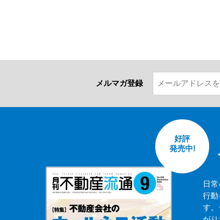
メルマガ登録
好評
発売中!
日常
行動
す。
がり