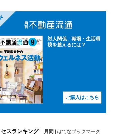
EW
対人関係、職場・生活環
境を整えるには？
ご購入はこちら
クセスランキング
月間
|
はてなブックマーク