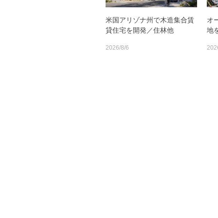
米国アリゾナ州で木造集合賃
オ
貸住宅を開発／住林他
地
2026/8/6
202