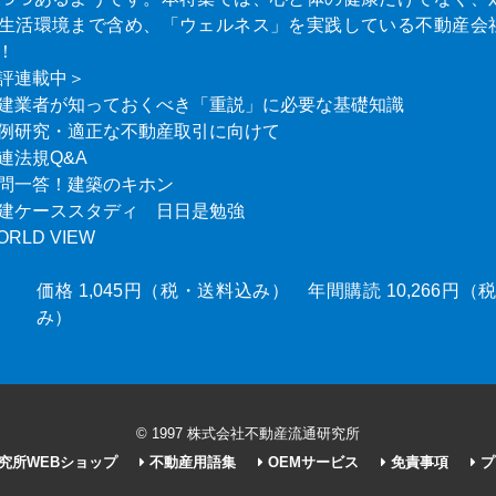
生活環境まで含め、「ウェルネス」を実践している不動産会
！
評連載中＞
建業者が知っておくべき「重説」に必要な基礎知識
例研究・適正な不動産取引に向けて
連法規Q&A
問一答！建築のキホン
建ケーススタディ 日日是勉強
ORLD VIEW
価格 1,045円（税・送料込み） 年間購読 10,266円
み）
© 1997 株式会社不動産流通研究所
究所WEBショップ
不動産用語集
OEMサービス
免責事項
プ