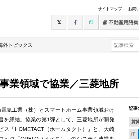
サイトマップ
お問
不動産用語集
海外トピックス
事業領域で協業／三菱地所
記事
電気工業（株）とスマートホーム事業領域おけ
書を締結。協業の第1弾として、三菱地所が開発
賃
ス「HOMETACT（ホームタクト）」と、大崎
IT
ロック「OPELO（オペロ）」のシステム連携を