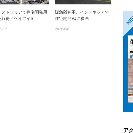
ーストラリアで住宅開発用
阪急阪神不、インドネシアで
N
を取得／ケイアイS
住宅開発PJに参画
6/8/6
2026/8/6
ア