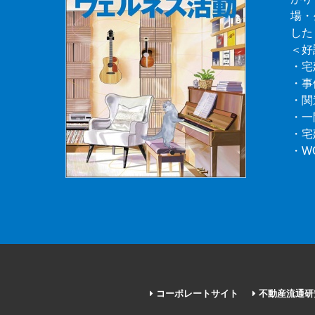
場・
した
＜好
・宅
・事
・関
・一
・宅
・W
コーポレートサイト
不動産流通研