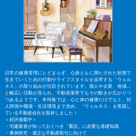
日常の健康管理にとどまらず、心身ともに満たされた状態で
生きていくための行動やライフスタイルを追求する「ウェル
ネス」の取り組みが注目されています。個人や企業、地域…
と幅広い活動が見られ、不動産業界でもその動きが広がりつ
つあるようです。本特集では、心と体の健康だけでなく、対
人関係や職場・生活環境まで含め、「ウェルネス」を実践し
ている不動産会社を取材しました！
＜好評連載中＞
・宅建業者が知っておくべき「重説」に必要な基礎知識
・事例研究・適正な不動産取引に向けて