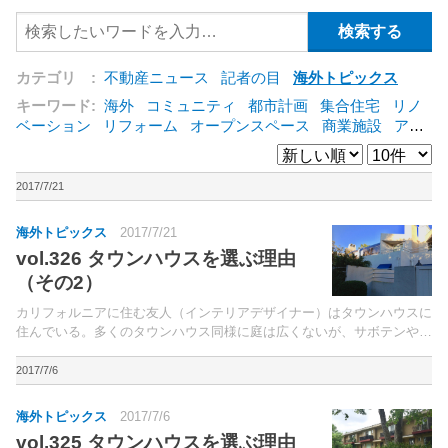
カテゴリ :
不動産ニュース
記者の目
海外トピックス
キーワード:
海外
コミュニティ
都市計画
集合住宅
リノ
ベーション
リフォーム
オープンスペース
商業施設
アパ
ート
建築
マンション
インテリア
エネルギー
新型コロ
ナ対応
エクステリア
区分建物
コンバージョン
都市再生
公営住宅
IT
[+]
2017/7/21
海外トピックス
2017/7/21
vol.326 タウンハウスを選ぶ理由
（その2）
カリフォルニアに住む友人（インテリアデザイナー）はタウンハウスに
住んでいる。多くのタウンハウス同様に庭は広くないが、サボテンやハ
イビスカスを植えたパティオは朝のコーヒーを戸外で楽しむ最高のスポ
ット。
2017/7/6
海外トピックス
2017/7/6
vol.325 タウンハウスを選ぶ理由