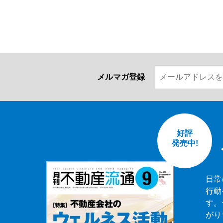
メルマガ登録
好評
発売中!
日常
行動
す。
がり