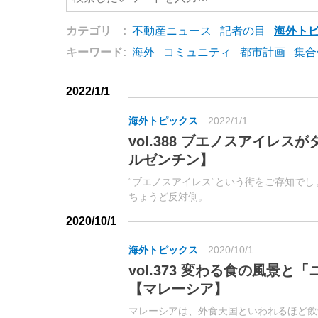
カテゴリ :
不動産ニュース
記者の目
海外ト
キーワード:
海外
コミュニティ
都市計画
集合
2022/1/1
海外トピックス
2022/1/1
vol.388 ブエノスアイレ
ルゼンチン】
“ブエノスアイレス“という街をご存知で
ちょうど反対側。
2020/10/1
海外トピックス
2020/10/1
vol.373 変わる食の風景
【マレーシア】
マレーシアは、外食天国といわれるほど飲