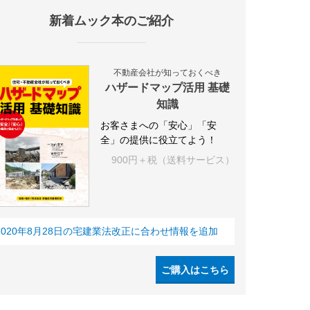
新着ムック本のご紹介
設
アパート
建築
マンション
インテリア
エネルギー
新
不動産会社が知っておくべき
ハザードマップ活用 基礎
知識
お客さまへの「安心」「安
全」の提供に役立てよう！
900円＋税（送料サービス）
2020年8月28日の宅建業法改正に合わせ情報を追加
ご購入はこちら