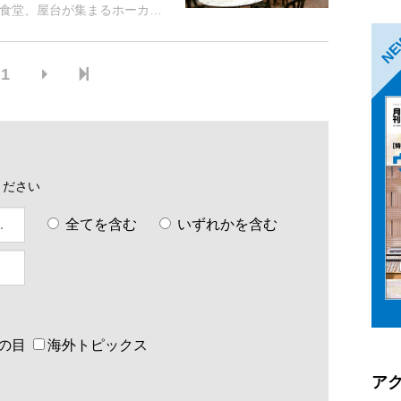
食堂、屋台が集まるホーカー
パラソルを差しただけの屋台
N
る。
1
ください
全てを含む
いずれかを含む
の目
海外トピックス
ア