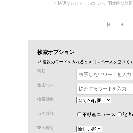
て快適なレストランのほか、開放的な簡易
ズ（集合屋台）など飲食店の種類も多く、
やフードトラックなども路肩でよく見かけ
検索オプション
※ 複数のワードを入れるときはスペースを空けて
含む
含まない
検索対象
カテゴリ
不動産ニュース
記者
並べ替え