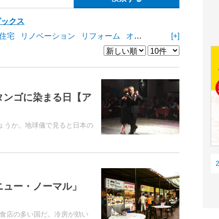
ピックス
住宅
リノベーション
リフォーム
オープンスペース
[+]
商業施
スがタンゴに染まる日【ア
しょうか。地球儀で見ると日本の
と「ニュー・ノーマル」
食店の多い国だ。冷房が効い