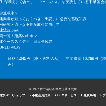
生活環境まで含め、「ウェルネス」を実践している不動産会
！
評連載中＞
建業者が知っておくべき「重説」に必要な基礎知識
例研究・適正な不動産取引に向けて
連法規Q&A
問一答！建築のキホン
建ケーススタディ 日日是勉強
ORLD VIEW
価格 1,045円（税・送料込み） 年間購読 10,266円
み）
© 1997 株式会社不動産流通研究所
究所WEBショップ
不動産用語集
OEMサービス
免責事項
プ