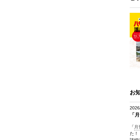
お
2026
「月
「
月
た！
詳細