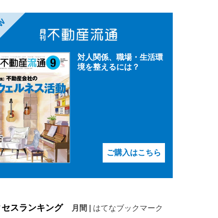
EW
対人関係、職場・生活環
境を整えるには？
ご購入はこちら
クセスランキング
月間
|
はてなブックマーク