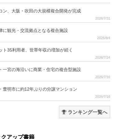
コン、大阪・吹田の大規模複合開発が完成
2026/7/31
津に観光・交流拠点となる複合施設
2026/8/4
ット35利用者、世帯年収の増加が続く
2026/7/24
・一宮の海沿いに商業・住宅の複合型施設
2026/7/16
・豊明市に約12年ぶりの分譲マンション
2026/7/16
ランキング一覧へ
ックアップ書籍