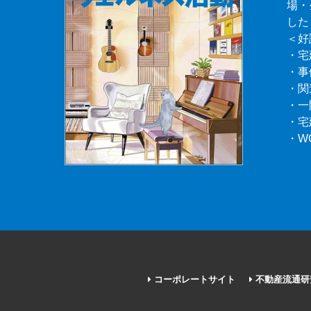
場・
した
＜好
・宅
・事
・関
・一
・宅
・W
コーポレートサイト
不動産流通研