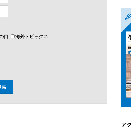
N
の目
海外トピックス
ア