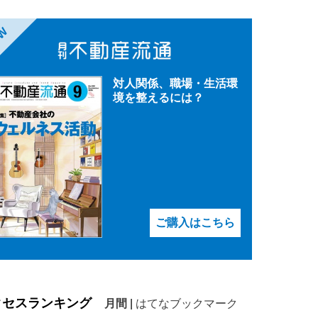
EW
対人関係、職場・生活環
境を整えるには？
ご購入はこちら
クセスランキング
月間
|
はてなブックマーク