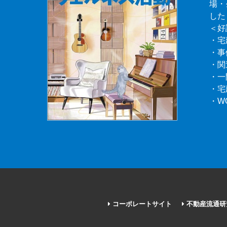
場・
した
＜好
・宅
・事
・関
・一
・宅
・W
コーポレートサイト
不動産流通研