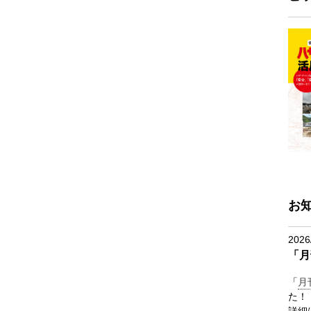
お
2026
「月
「
月
た！
詳細