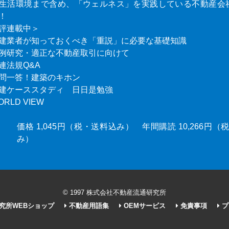
生活環境まで含め、「ウェルネス」を実践している不動産会
！
評連載中＞
建業者が知っておくべき「重説」に必要な基礎知識
例研究・適正な不動産取引に向けて
連法規Q&A
問一答！建築のキホン
建ケーススタディ 日日是勉強
ORLD VIEW
価格 1,045円（税・送料込み） 年間購読 10,266円
み）
© 1997 株式会社不動産流通研究所
究所WEBショップ
不動産用語集
OEMサービス
免責事項
プ