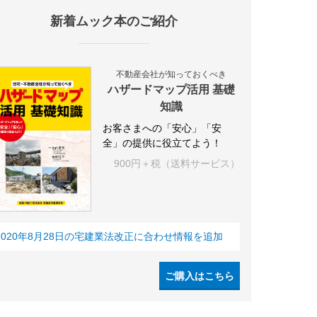
新着ムック本のご紹介
設
アパート
建築
マンション
インテリア
エネルギー
新
不動産会社が知っておくべき
ハザードマップ活用 基礎
知識
お客さまへの「安心」「安
全」の提供に役立てよう！
900円＋税（送料サービス）
2020年8月28日の宅建業法改正に合わせ情報を追加
ご購入はこちら