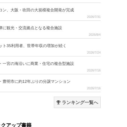
コン、大阪・吹田の大規模複合開発が完成
2026/7/31
津に観光・交流拠点となる複合施設
2026/8/4
ット35利用者、世帯年収の増加が続く
2026/7/24
・一宮の海沿いに商業・住宅の複合型施設
2026/7/16
・豊明市に約12年ぶりの分譲マンション
2026/7/16
ランキング一覧へ
ックアップ書籍