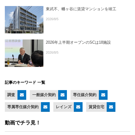
東武不、幡ヶ谷に賃貸マンションを竣工
2026/8/5
2026年上半期オープンのSCは18施設
2026/8/5
記事のキーワード 一覧
調査
一般媒介契約
専任媒介契約
専属専任媒介契約
レインズ
賃貸住宅
動画でチラ見！