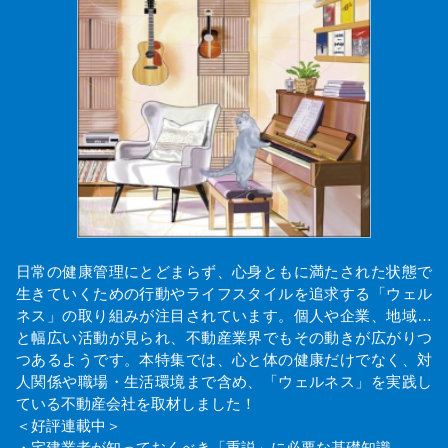
日常の健康管理にとどまらず、心身ともに満たされた状態で
生きていくための行動やライフスタイルを追求する「ウェル
ネス」の取り組みが注目されています。個人や企業、地域…
と幅広い活動が見られ、不動産業界でもその動きが広がりつ
つあるようです。本特集では、心と体の健康だけでなく、対
人関係や職場・生活環境まで含め、「ウェルネス」を実践し
ている不動産会社を取材しました！
＜好評連載中＞
・宅建業者が知っておくべき「重説」に必要な基礎知識