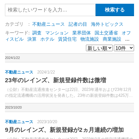
カテゴリ :
不動産ニュース
記者の目
海外トピックス
キーワード:
調査
マンション
業界団体
国土交通省
オフ
ィスビル
決算
ホテル
賃貸住宅
物流施設
商業施設
海
外
オフィス
三井不動産
三菱地所
東急不動産
賃料
ア
ットホーム
既存マンション
野村不動産
ZEH
[+]
2024/1/22
不動産ニュース
2024/1/22
23年のレインズ、新規登録件数は微増
（公財）不動産流通推進センターは22日、2023年通年および23年12月
の指定流通機構の活用状況を発表した。23年の新規登録件数は425万
9,525件（前年比0.6％増）。
2023/10/20
不動産ニュース
2023/10/20
9月のレインズ、新規登録が2ヵ月連続の増加