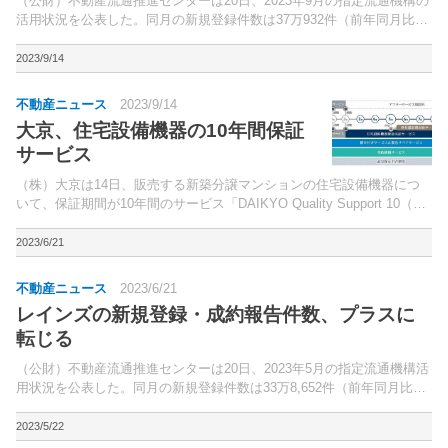
（公財）不動産流通推進センターは20日、2023年9月の指定流通機構の
活用状況を公表した。同月の新規登録件数は37万932件（前年同月比
3.0％増）と、2ヵ月連続のプラスに。
2023/9/14
不動産ニュース
2023/9/14
大京、住宅設備機器の10年間保証
サービス
（株）大京は14日、販売する新築分譲マンションの住宅設備機器につ
いて、保証期間が10年間のサービス「DAIKYO Quality Support 10（大
京クオリティサポート 10）」の提供を開始すると発表した。今後販売
を開始する物件において、...
2023/6/21
不動産ニュース
2023/6/21
レインズの新規登録・成約報告件数、プラスに
転じる
（公財）不動産流通推進センターは20日、2023年5月の指定流通機構活
用状況を公表した。同月の新規登録件数は33万8,652件（前年同月比
1.8％増）、成約報告件数は4万3,782件（同0.3％増）となり、ともにプ
ラスに転じた。
2023/5/22