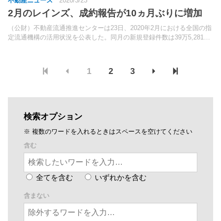
不動産ニュース
2020/3/23
2月のレインズ、成約報告が10ヵ月ぶりに増加
（公財）不動産流通推進センターは23日、2020年2月における全国の指
定流通機構の活用状況を公表した。同月の新規登録件数は39万5,281件
（前月比3.2％減）で、再び減少に転じた。
1
2
3
検索オプション
※ 複数のワードを入れるときはスペースを空けてください
含む
全てを含む
いずれかを含む
含まない