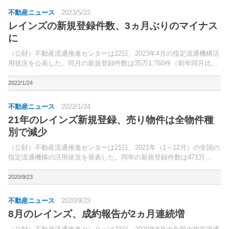
不動産ニュース
2023/5/22
レインズの新規登録件数、3ヵ月ぶりのマイナス
に
（公財）不動産流通推進センターは22日、2023年4月の指定流通機構活
用状況を公表した。同月の新規登録件数は35万1,760件（前年同月比
1.7％減）と、3ヵ月ぶりにマイナスに転じた。
2022/1/24
不動産ニュース
2022/1/24
21年のレインズ新規登録、売り物件は全物件種
別で減少
（公財）不動産流通推進センターは21日、2021年（1～12月）の全国の
指定流通機構の活用状況を発表した。同年の新規登録件数は471万
5,637件（前年比2.9％増）、21年末時点の総登録件数は84万9,180件
（同3.5％増）となった。
2020/9/23
不動産ニュース
2020/9/23
8月のレインズ、成約報告が2ヵ月連続増