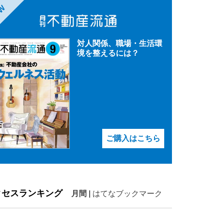
EW
対人関係、職場・生活環
境を整えるには？
ご購入はこちら
クセスランキング
月間
|
はてなブックマーク