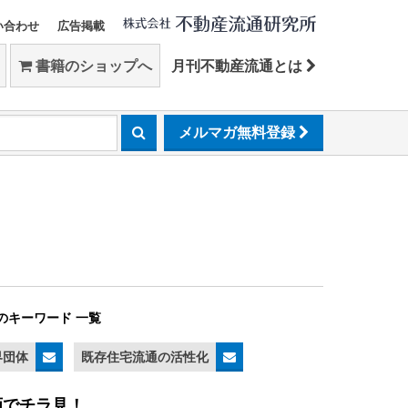
い合わせ
広告掲載
書籍のショップへ
月刊不動産流通とは
メルマガ無料登録
のキーワード 一覧
界団体
既存住宅流通の活性化
画でチラ見！