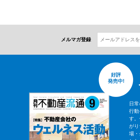
メルマガ登録
好評
発売中!
日常
行動
す。
がり
場・