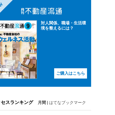
EW
対人関係、職場・生活環
境を整えるには？
ご購入はこちら
クセスランキング
月間
|
はてなブックマーク