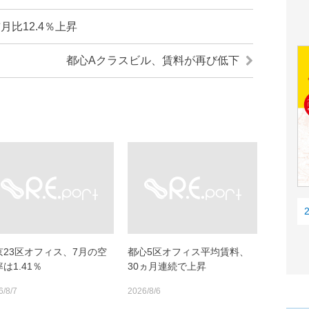
比12.4％上昇
都心Aクラスビル、賃料が再び低下
京23区オフィス、7月の空
都心5区オフィス平均賃料、
は1.41％
30ヵ月連続で上昇
6/8/7
2026/8/6