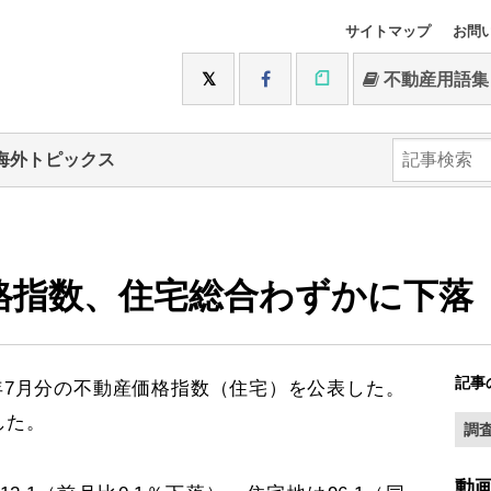
サイトマップ
お問
不動産用語集
海外トピックス
格指数、住宅総合わずかに下落
記事
0年7月分の不動産価格指数（住宅）を公表した。
した。
調
動