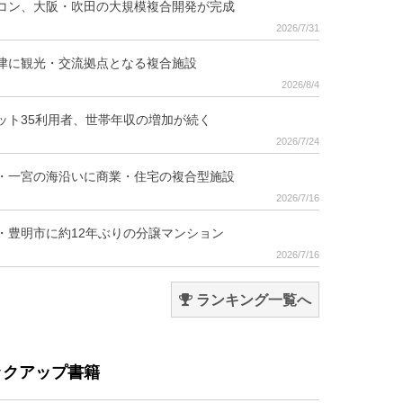
コン、大阪・吹田の大規模複合開発が完成
2026/7/31
津に観光・交流拠点となる複合施設
2026/8/4
ット35利用者、世帯年収の増加が続く
2026/7/24
・一宮の海沿いに商業・住宅の複合型施設
2026/7/16
・豊明市に約12年ぶりの分譲マンション
2026/7/16
ランキング一覧へ
ックアップ書籍