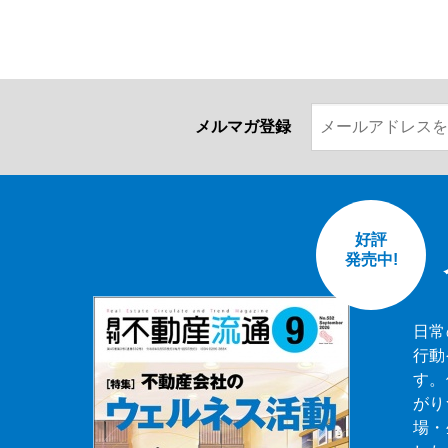
メルマガ登録
好評
発売中!
日常
行動
す。
がり
場・