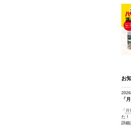
お
2026
「月
「
月
た！
詳細