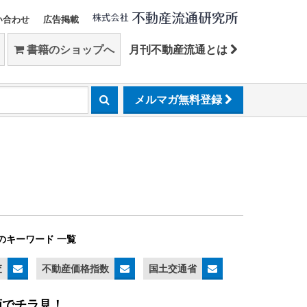
い合わせ
広告掲載
書籍のショップへ
月刊不動産流通とは
メルマガ無料登録
のキーワード 一覧
査
不動産価格指数
国土交通省
画でチラ見！