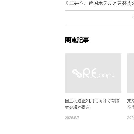
三井不、帝国ホテルと建替え
「
関連記事
国土の適正利用に向けて有識
東
者会議が提言
室率
2026/8/7
202