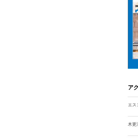
ア
エス
木更