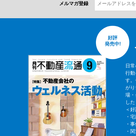
メルマガ登録
好評
発売中!
日常
行動
す。
がり
場・
した
＜好
・宅
・事
・関