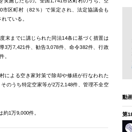
実施したもの。全国1,741市区町村のうち、空
50市区町村（82％）で策定され、法定協議会も
置されている。
年度末までに講じられた同法14条に基づく措置は
導3万7,421件、勧告3,078件、命令382件、行政
5件。
村による空き家対策で除却や修繕が行なわれた
件。そのうち特定空家等が2万2,148件、管理不全空
動
1万9,000件。
第1