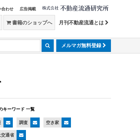
い合わせ
広告掲載
書籍のショップへ
月刊不動産流通とは
メルマガ無料登録
省
のキーワード 一覧
策
調査
空き家
土交通省