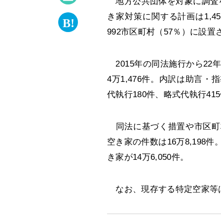
地方公共団体を対象に調査を
き家対策に関する計画は1,4
992市区町村（57％）に設
2015年の同法施行から22
4万1,476件。内訳は助言・指
代執行180件、略式代執行41
同法に基づく措置や市区町
空き家の件数は16万8,198
き家が14万6,050件。
なお、現存する特定空家等は約