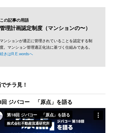
この記事の用語
管理計画認定制度（マンションの〜）
マンションが適正に管理されていることを認定する制
度。マンション管理適正化法に基づく仕組みである。
続きはR.E.wordsへ
画でチラ見！
8回 ジバコー 「原点」を語る