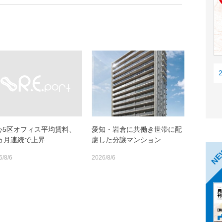
心5区オフィス平均賃料、
愛知・岩倉に共働き世帯に配
0ヵ月連続で上昇
慮した分譲マンション
N
6/8/6
2026/8/6