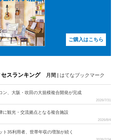
ご購入はこちら
クセスランキング
月間
|
はてなブックマーク
コン、大阪・吹田の大規模複合開発が完成
2026/7/31
津に観光・交流拠点となる複合施設
2026/8/4
ット35利用者、世帯年収の増加が続く
2026/7/24