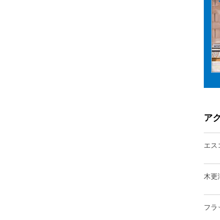
ア
エス
木更
フラ