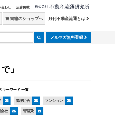
い合わせ
広告掲載
書籍のショップへ
月刊不動産流通とは
メルマガ無料登録
まで」
のキーワード 一覧
査
管理組合
マンション
理会社
管理費