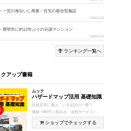
・一宮の海沿いに商業・住宅の複合型施設
2026/7/16
・豊明市に約12年ぶりの分譲マンション
2026/7/16
ランキング一覧へ
ックアップ書籍
ムック
ハザードマップ活用 基礎知識
自然災害に備え、いま必読の一冊！
価格: 990円（税込み・送料サービス）
ショップでチェックする