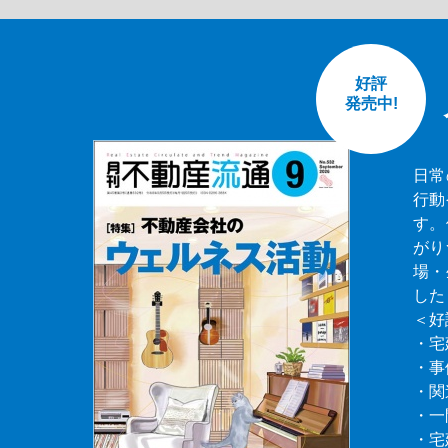
好評
発売中!
日常
行動
す。
がり
場・
した
＜好
・宅
・事
・関
・一
・宅