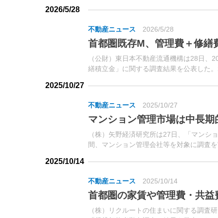
いて、価格、専有面積、管理費、修繕積立金
2026/5/28
不動産ニュース
2026/5/28
首都圏既存M、管理費＋修繕費は
（公財）東日本不動産流通機構は28日、2
繕積立金」に関する調査結果を公表した。
て登録された物件のみを抽出してデータ集
2025/10/27
不動産ニュース
2025/10/27
マンション管理市場は中長期
（株）矢野経済研究所は27日、「マンシ
間、マンション管理会社等を対象に調査を
2025/10/14
不動産ニュース
2025/10/14
首都圏の家賃や管理費・共益
（株）リクルートの住まいに関する調査研究