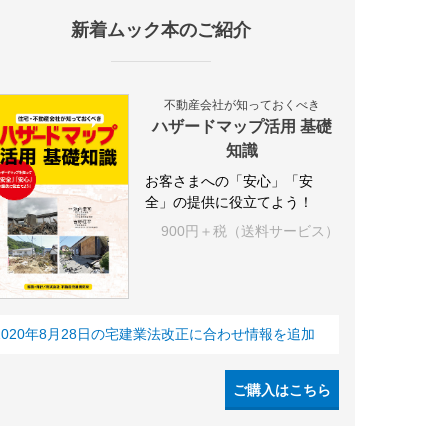
新着ムック本のご紹介
施設
海外
オフィス
三井不動産
三菱地所
東急不動産
賃料
不動産会社が知っておくべき
ハザードマップ活用 基礎
知識
お客さまへの「安心」「安
全」の提供に役立てよう！
900円＋税（送料サービス）
2020年8月28日の宅建業法改正に合わせ情報を追加
ご購入はこちら