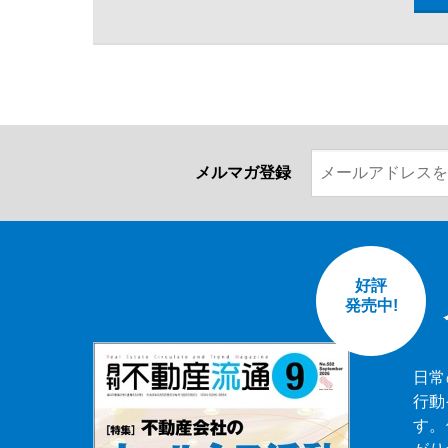
メルマガ登録
好評
発売中!
日常
行動
す。