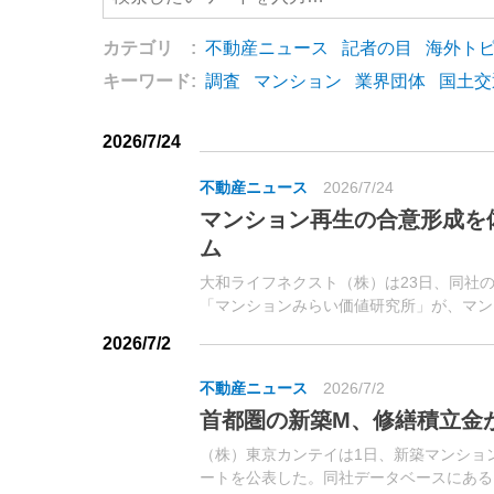
カテゴリ :
不動産ニュース
記者の目
海外ト
キーワード:
調査
マンション
業界団体
国土交
2026/7/24
不動産ニュース
2026/7/24
マンション再生の合意形成を
ム
大和ライフネクスト（株）は23日、同社
「マンションみらい価値研究所」が、マン
を疑似体験できる「マンション再生ゲーム
2026/7/2
ゲームは、2024年に開発した「マンション
不動産ニュース
2026/7/2
首都圏の新築M、修繕積立金
（株）東京カンテイは1日、新築マンショ
ートを公表した。同社データベースにある