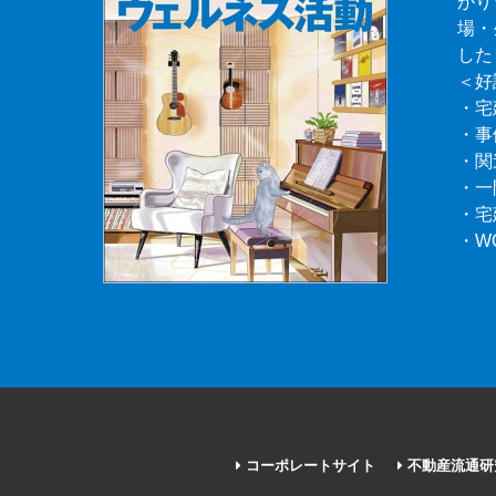
がり
場・
した
＜好
・宅
・事
・関
・一
・宅
・W
コーポレートサイト
不動産流通研