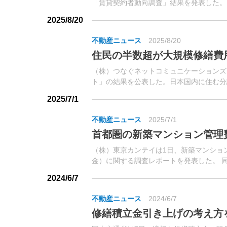
「賃貸契約者動向調査」結果を発表した。ス
月31日に、自らが物件選びに関与した賃貸住
2025/8/20
不動産ニュース
2025/8/20
住民の半数超が大規模修繕費
（株）つなぐネットコミュニケーションズ
ト」の結果を公表した。日本国内に住む分
を実施、回答者数は4,716人。
2025/7/1
不動産ニュース
2025/7/1
首都圏の新築マンション管理
（株）東京カンテイは1日、新築マンショ
金）に関する調査レポートを発表した。 
の分譲マンションで価格・専有面積、管理費
2024/6/7
不動産ニュース
2024/6/7
修繕積立金引き上げの考え方