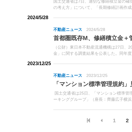
国土交通省は7日、適切な修繕積立金の確
の考え方」について、「長期修繕計画作成
立金に関するガイドライン」に反映すると発
2024/5/28
不動産ニュース
2024/5/28
首都圏既存М、修繕積立金＋管理
（公財）東日本不動産流通機構は27日、2
金」に関する調査結果を公表した。同年度
ンションの1平方メートル当たりの月額管理費
2023/12/25
不動産ニュース
2023/12/25
「マンション標準管理規約」
国土交通省は25日、「マンション標準管
ーキンググループ」（座長：齊藤広子横浜
の議論を踏まえ、内容を修正・コメントを追
1
2