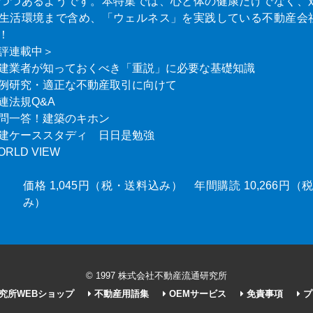
つつあるようです。本特集では、心と体の健康だけでなく、
生活環境まで含め、「ウェルネス」を実践している不動産会
！
評連載中＞
建業者が知っておくべき「重説」に必要な基礎知識
例研究・適正な不動産取引に向けて
連法規Q&A
問一答！建築のキホン
建ケーススタディ 日日是勉強
ORLD VIEW
価格 1,045円（税・送料込み） 年間購読 10,266円
み）
© 1997 株式会社不動産流通研究所
究所WEBショップ
不動産用語集
OEMサービス
免責事項
プ