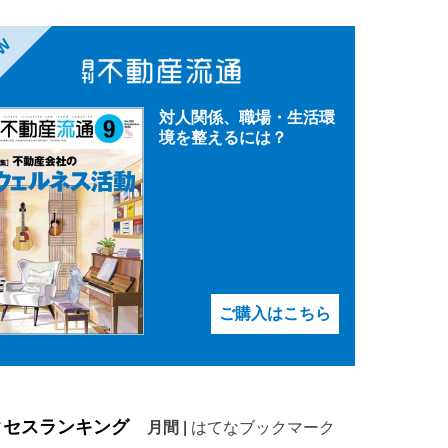
EW
対人関係、職場・生活環
境を整えるには？
ご購入はこちら
クセスランキング
月間
|
はてなブックマーク