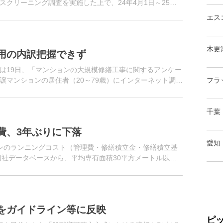
クリーニング調査を実施した上で、24年4月1日～25年3
宅に入居...
エス
木更
用の内訳把握できず
は19日、「マンションの大規模修繕工事に関するアンケー
譲マンションの居住者（20～79歳）にインターネット調査
フラ
千葉
費、3年ぶりに下落
愛知
ンのランニングコスト（管理費・修繕積立金・修繕積立基
同社データベースから、平均専有面積30平方メートル以上
・修繕積立金）が明らか...
をガイドライン等に反映
ピ