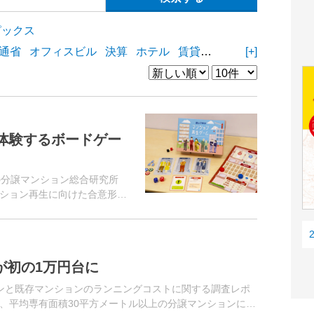
ピックス
通省
オフィスビル
決算
ホテル
賃貸住宅
物流施設
[+]
商業
体験するボードゲー
の分譲マンション総合研究所
ション再生に向けた合意形成
」を開発したと発表した。同
管理ゲーム...
が初の1万円台に
ンと既存マンションのランニングコストに関する調査レポ
、平均専有面積30平方メートル以上の分譲マンションにつ