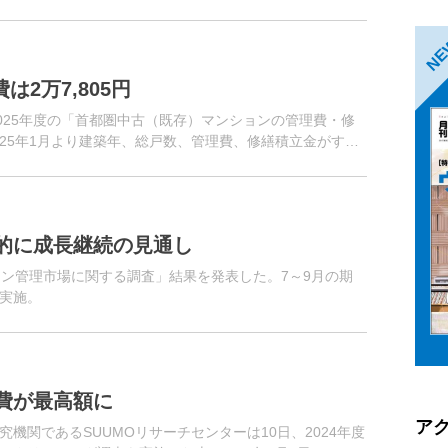
（新築マンションは修繕...
N
2万7,805円
025年度の「首都圏中古（既存）マンションの管理費・修
25年1月より建築年、総戸数、管理費、修繕積立金がすべ
計している。
的に成長継続の見通し
ョン管理市場に関する調査」結果を発表した。7～9月の期
実施。
費が最高額に
ア
機関であるSUUMOリサーチセンターは10日、2024年度