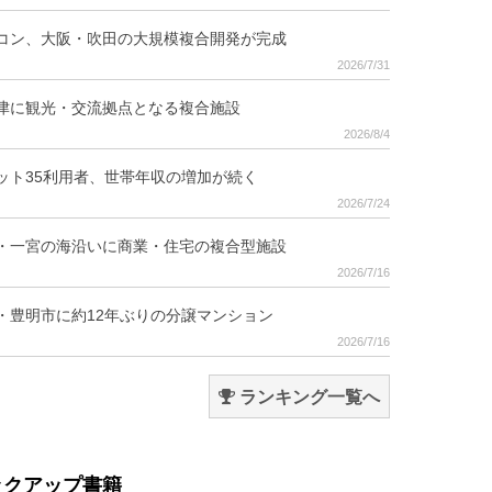
コン、大阪・吹田の大規模複合開発が完成
2026/7/31
津に観光・交流拠点となる複合施設
2026/8/4
ット35利用者、世帯年収の増加が続く
2026/7/24
・一宮の海沿いに商業・住宅の複合型施設
2026/7/16
・豊明市に約12年ぶりの分譲マンション
2026/7/16
ランキング一覧へ
ックアップ書籍