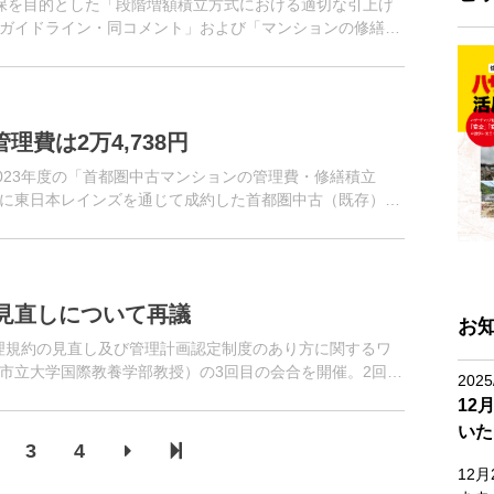
保を目的とした「段階増額積立方式における適切な引上げ
ガイドライン・同コメント」および「マンションの修繕積
表。修繕積立金の積立方式...
費は2万4,738円
023年度の「首都圏中古マンションの管理費・修繕積立
に東日本レインズを通じて成約した首都圏中古（既存）マ
は201円（前年度比...
見直しについて再議
お
理規約の見直し及び管理計画認定制度のあり方に関するワ
市立大学国際教養学部教授）の3回目の会合を開催。2回目
2025
加した「マ...
12
いた
3
4
12