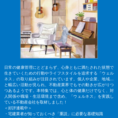
日常の健康管理にとどまらず、心身ともに満たされた状態で
生きていくための行動やライフスタイルを追求する「ウェル
ネス」の取り組みが注目されています。個人や企業、地域…
と幅広い活動が見られ、不動産業界でもその動きが広がりつ
つあるようです。本特集では、心と体の健康だけでなく、対
人関係や職場・生活環境まで含め、「ウェルネス」を実践し
ている不動産会社を取材しました！
＜好評連載中＞
・宅建業者が知っておくべき「重説」に必要な基礎知識