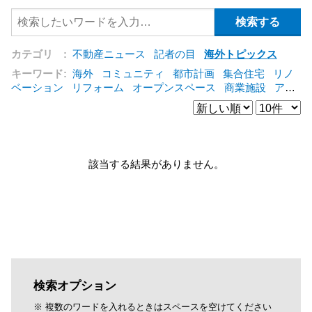
カテゴリ :
不動産ニュース
記者の目
海外トピックス
キーワード:
海外
コミュニティ
都市計画
集合住宅
リノ
ベーション
リフォーム
オープンスペース
商業施設
アパ
ート
建築
マンション
インテリア
エネルギー
新型コロ
ナ対応
エクステリア
区分建物
コンバージョン
都市再生
公営住宅
IT
[+]
該当する結果がありません。
検索オプション
※ 複数のワードを入れるときはスペースを空けてください