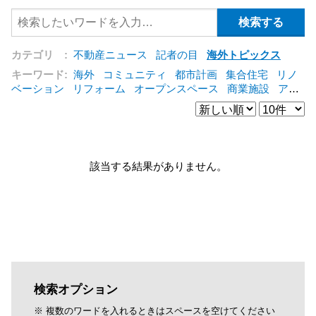
カテゴリ :
不動産ニュース
記者の目
海外トピックス
キーワード:
海外
コミュニティ
都市計画
集合住宅
リノ
ベーション
リフォーム
オープンスペース
商業施設
アパ
ート
建築
マンション
インテリア
エネルギー
新型コロ
ナ対応
エクステリア
区分建物
コンバージョン
都市再生
公営住宅
IT
[+]
該当する結果がありません。
検索オプション
※ 複数のワードを入れるときはスペースを空けてください